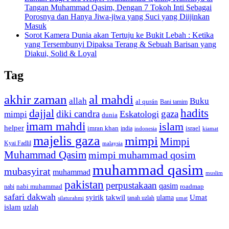
Tangan Muhammad Qasim, Dengan 7 Tokoh Inti Sebagai
Porosnya dan Hanya Jiwa-jiwa yang Suci yang Diijinkan
Masuk
Sorot Kamera Dunia akan Tertuju ke Bukit Lebah : Ketika
yang Tersembunyi Dipaksa Terang & Sebuah Barisan yang
Diakui, Solid & Loyal
Tag
akhir zaman
al mahdi
allah
Buku
al qurán
Bani tamim
dajjal
hadits
diki candra
gaza
Eskatologi
mimpi
dunia
imam mahdi
islam
helper
imran khan
israel
india
indonesia
kiamat
majelis gaza
mimpi
Mimpi
Kyai Fadlil
malaysia
Muhammad Qasim
mimpi muhammad qosim
muhammad qasim
mubasyirat
muhammad
muslim
pakistan
perpustakaan
qasim
nabi muhammad
roadmap
nabi
safari dakwah
syirik
takwil
Umat
ulama
silaturahmi
tanah uzlah
umat
islam
uzlah