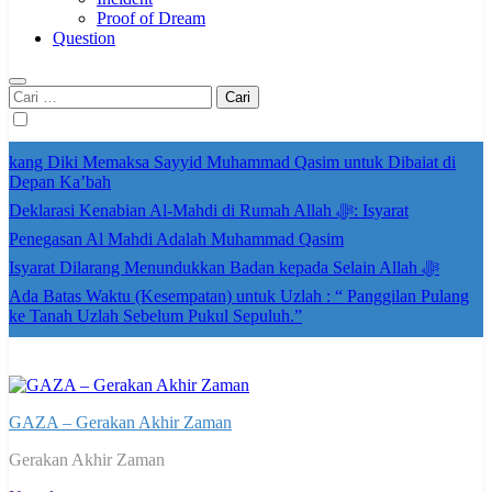
Proof of Dream
Question
Cari
untuk:
kang Diki Memaksa Sayyid Muhammad Qasim untuk Dibaiat di
Depan Ka’bah
Deklarasi Kenabian Al-Mahdi di Rumah Allah ﷻ: Isyarat
Penegasan Al Mahdi Adalah Muhammad Qasim
Isyarat Dilarang Menundukkan Badan kepada Selain Allah ﷻ
Ada Batas Waktu (Kesempatan) untuk Uzlah : “ Panggilan Pulang
ke Tanah Uzlah Sebelum Pukul Sepuluh.”
GAZA – Gerakan Akhir Zaman
Gerakan Akhir Zaman