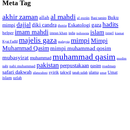
Meta Tag
akhir zaman
al mahdi
allah
Buku
al qurán
Bani tamim
dajjal
hadits
diki candra
gaza
Eskatologi
mimpi
dunia
imam mahdi
islam
helper
imran khan
israel
india
indonesia
kiamat
majelis gaza
mimpi
Mimpi
Kyai Fadlil
malaysia
Muhammad Qasim
mimpi muhammad qosim
muhammad qasim
mubasyirat
muhammad
muslim
pakistan
perpustakaan
qasim
nabi muhammad
roadmap
nabi
safari dakwah
syirik
takwil
Umat
ulama
silaturahmi
tanah uzlah
umat
islam
uzlah