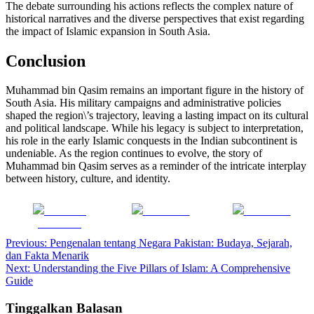
The debate surrounding his actions reflects the complex nature of
historical narratives and the diverse perspectives that exist regarding
the impact of Islamic expansion in South Asia.
Conclusion
Muhammad bin Qasim remains an important figure in the history of
South Asia. His military campaigns and administrative policies
shaped the region\’s trajectory, leaving a lasting impact on its cultural
and political landscape. While his legacy is subject to interpretation,
his role in the early Islamic conquests in the Indian subcontinent is
undeniable. As the region continues to evolve, the story of
Muhammad bin Qasim serves as a reminder of the intricate interplay
between history, culture, and identity.
Share on
Post on X
Follow us
Facebook
Navigasi
Previous:
Pengenalan tentang Negara Pakistan: Budaya, Sejarah,
dan Fakta Menarik
pos
Next:
Understanding the Five Pillars of Islam: A Comprehensive
Guide
Tinggalkan Balasan