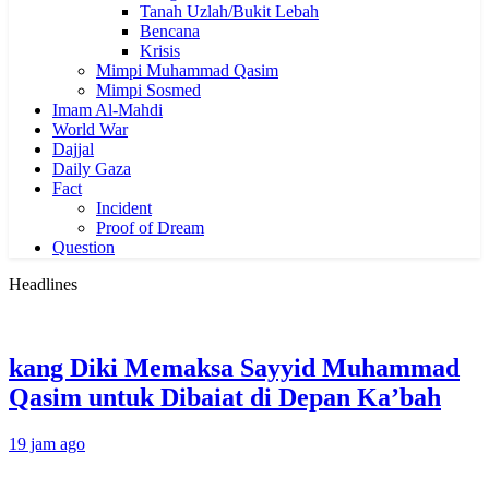
Tanah Uzlah/Bukit Lebah
Bencana
Krisis
Mimpi Muhammad Qasim
Mimpi Sosmed
Imam Al-Mahdi
World War
Dajjal
Daily Gaza
Fact
Incident
Proof of Dream
Question
Headlines
kang Diki Memaksa Sayyid Muhammad
Qasim untuk Dibaiat di Depan Ka’bah
19 jam ago