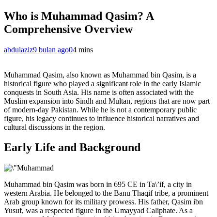
Who is Muhammad Qasim? A
Comprehensive Overview
abdulaziz
9 bulan ago
0
4 mins
Muhammad Qasim, also known as Muhammad bin Qasim, is a
historical figure who played a significant role in the early Islamic
conquests in South Asia. His name is often associated with the
Muslim expansion into Sindh and Multan, regions that are now part
of modern-day Pakistan. While he is not a contemporary public
figure, his legacy continues to influence historical narratives and
cultural discussions in the region.
Early Life and Background
Muhammad bin Qasim was born in 695 CE in Ta\’if, a city in
western Arabia. He belonged to the Banu Thaqif tribe, a prominent
Arab group known for its military prowess. His father, Qasim ibn
Yusuf, was a respected figure in the Umayyad Caliphate. As a