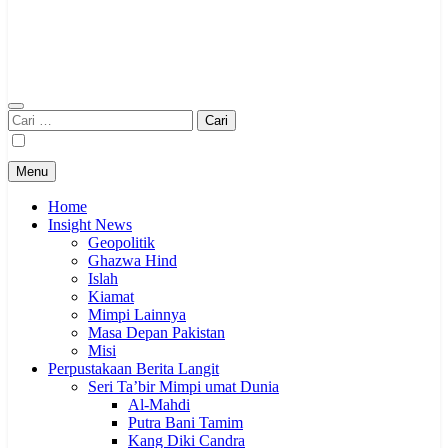
Cari
untuk:
Menu
Home
Insight News
Geopolitik
Ghazwa Hind
Islah
Kiamat
Mimpi Lainnya
Masa Depan Pakistan
Misi
Perpustakaan Berita Langit
Seri Ta’bir Mimpi umat Dunia
Al-Mahdi
Putra Bani Tamim
Kang Diki Candra