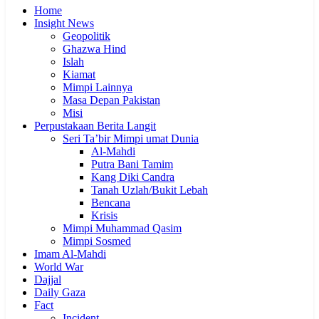
Home
Insight News
Geopolitik
Ghazwa Hind
Islah
Kiamat
Mimpi Lainnya
Masa Depan Pakistan
Misi
Perpustakaan Berita Langit
Seri Ta’bir Mimpi umat Dunia
Al-Mahdi
Putra Bani Tamim
Kang Diki Candra
Tanah Uzlah/Bukit Lebah
Bencana
Krisis
Mimpi Muhammad Qasim
Mimpi Sosmed
Imam Al-Mahdi
World War
Dajjal
Daily Gaza
Fact
Incident