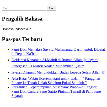
Cari
untuk:
Pengalih Bahasa
Pengalih
Bahasa
Pos-pos Terbaru
kang Diki Memaksa Sayyid Muhammad Qasim untuk Dibaiat
di Depan Ka’bah
Deklarasi Kenabian Al-Mahdi di Rumah Allah ﷻ: Isyarat
Penegasan Al Mahdi Adalah Muhammad Qasim
Isyarat Dilarang Menundukkan Badan kepada Selain Allah ﷻ
Ada Batas Waktu (Kesempatan) untuk Uzlah : “ Panggilan
Pulang ke Tanah Uzlah Sebelum Pukul Sepuluh.”
Pergantian Kepemimpinan Nusantara: Prabowo Lengser,
kang Diki Candra Sang Satrio Piningit Tampil di Panggung
Sejarah