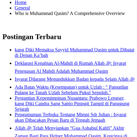
Home
General
Who is Muhammad Qasim? A Comprehensive Overview
Postingan Terbaru
kang Diki Memaksa Sayyid Muhammad Qasim untuk Dibaiat
di Depan Ka’bah
Deklarasi Kenabian Al-Mahdi di Rumah Allah ﷻ: Isyarat
Penegasan Al Mahdi Adalah Muhammad Qasim
Isyarat Dilarang Menundukkan Badan kepada Selain Allah ﷻ
Ada Batas Waktu (Kesempatan) untuk Uzlah : “ Panggilan
Pulang ke Tanah Uzlah Sebelum Pukul Sepuluh.”
Pergantian Kepemimpinan Nusantara: Prabowo Lengser,
kang Diki Candra Sang Satrio Piningit Tampil di Panggung
Sejarah
Pengumuman Terbuka Tentang Mimpi Sdr Julian : Isyarat
akan Dibacakan Pesan Baru di Tengah Jemaah
Allah ﷻ Telah Menyiapkan “Gua Ashabul Kahfi” Akhir
Zaman Bagi Para Helper Muhammad Qasim, Kuncinya di