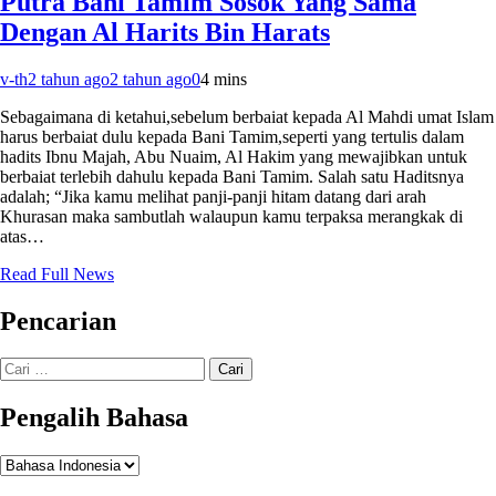
Putra Bani Tamim Sosok Yang Sama
Dengan Al Harits Bin Harats
v-th
2 tahun ago
2 tahun ago
0
4 mins
Sebagaimana di ketahui,sebelum berbaiat kepada Al Mahdi umat Islam
harus berbaiat dulu kepada Bani Tamim,seperti yang tertulis dalam
hadits Ibnu Majah, Abu Nuaim, Al Hakim yang mewajibkan untuk
berbaiat terlebih dahulu kepada Bani Tamim. Salah satu Haditsnya
adalah; “Jika kamu melihat panji-panji hitam datang dari arah
Khurasan maka sambutlah walaupun kamu terpaksa merangkak di
atas…
Read Full News
Pencarian
Cari
untuk:
Pengalih Bahasa
Pengalih
Bahasa