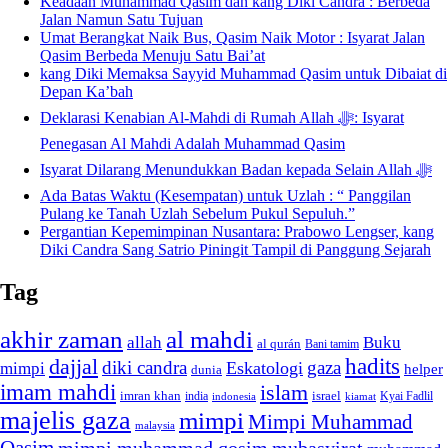
Keadaan Muhammad Qasim dan kang Diki Candra : Berbeda
Jalan Namun Satu Tujuan
Umat Berangkat Naik Bus, Qasim Naik Motor : Isyarat Jalan
Qasim Berbeda Menuju Satu Bai’at
kang Diki Memaksa Sayyid Muhammad Qasim untuk Dibaiat di
Depan Ka’bah
Deklarasi Kenabian Al-Mahdi di Rumah Allah ﷻ: Isyarat
Penegasan Al Mahdi Adalah Muhammad Qasim
Isyarat Dilarang Menundukkan Badan kepada Selain Allah ﷻ
Ada Batas Waktu (Kesempatan) untuk Uzlah : “ Panggilan
Pulang ke Tanah Uzlah Sebelum Pukul Sepuluh.”
Pergantian Kepemimpinan Nusantara: Prabowo Lengser, kang
Diki Candra Sang Satrio Piningit Tampil di Panggung Sejarah
Tag
akhir zaman
al mahdi
allah
Buku
al qurán
Bani tamim
dajjal
hadits
diki candra
gaza
Eskatologi
mimpi
helper
dunia
imam mahdi
islam
imran khan
israel
india
indonesia
kiamat
Kyai Fadlil
majelis gaza
mimpi
Mimpi Muhammad
malaysia
Qasim
mimpi muhammad qosim
mubasyirat