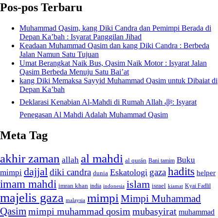
Pos-pos Terbaru
Muhammad Qasim, kang Diki Candra dan Pemimpi Berada di
Depan Ka’bah : Isyarat Panggilan Jihad
Keadaan Muhammad Qasim dan kang Diki Candra : Berbeda
Jalan Namun Satu Tujuan
Umat Berangkat Naik Bus, Qasim Naik Motor : Isyarat Jalan
Qasim Berbeda Menuju Satu Bai’at
kang Diki Memaksa Sayyid Muhammad Qasim untuk Dibaiat di
Depan Ka’bah
Deklarasi Kenabian Al-Mahdi di Rumah Allah ﷻ: Isyarat
Penegasan Al Mahdi Adalah Muhammad Qasim
Meta Tag
akhir zaman
al mahdi
allah
Buku
al qurán
Bani tamim
dajjal
hadits
diki candra
gaza
Eskatologi
mimpi
helper
dunia
imam mahdi
islam
imran khan
israel
india
indonesia
kiamat
Kyai Fadlil
majelis gaza
mimpi
Mimpi Muhammad
malaysia
Qasim
mimpi muhammad qosim
mubasyirat
muhammad