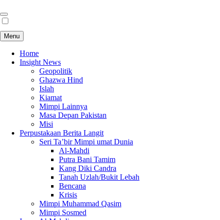
Menu
Home
Insight News
Geopolitik
Ghazwa Hind
Islah
Kiamat
Mimpi Lainnya
Masa Depan Pakistan
Misi
Perpustakaan Berita Langit
Seri Ta’bir Mimpi umat Dunia
Al-Mahdi
Putra Bani Tamim
Kang Diki Candra
Tanah Uzlah/Bukit Lebah
Bencana
Krisis
Mimpi Muhammad Qasim
Mimpi Sosmed