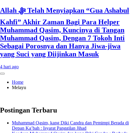
Allah ﷻ Telah Menyiapkan “Gua Ashabul
Kahfi” Akhir Zaman Bagi Para Helper
Muhammad Qasim, Kuncinya di Tangan
Muhammad Qasim, Dengan 7 Tokoh Inti
Sebagai Porosnya dan Hanya Jiwa-jiwa
yang Suci yang Diijinkan Masuk
4 hari ago
Home
Melayu
Postingan Terbaru
Muhammad Qasim, kang Diki Candra dan Pemimpi Berada di
Depan Ka’bah : Isyarat Panggilan Jihad