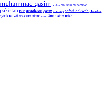
muhammad qasim
nabi muhammad
muslim
nabi
pakistan
perpustakaan
safari dakwah
qasim
roadmap
silaturahmi
syirik
takwil
Umat islam
ulama
uzlah
tanah uzlah
umat