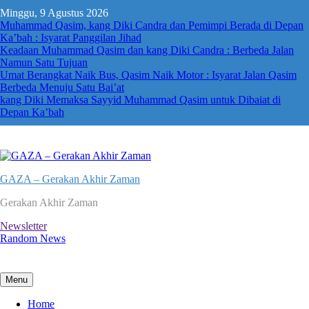
Skip
Minggu, 9 Agustus 2026
to
Muhammad Qasim, kang Diki Candra dan Pemimpi Berada di Depan
content
Ka’bah : Isyarat Panggilan Jihad
Keadaan Muhammad Qasim dan kang Diki Candra : Berbeda Jalan
Namun Satu Tujuan
Umat Berangkat Naik Bus, Qasim Naik Motor : Isyarat Jalan Qasim
Berbeda Menuju Satu Bai’at
kang Diki Memaksa Sayyid Muhammad Qasim untuk Dibaiat di
Depan Ka’bah
GAZA – Gerakan Akhir Zaman
Gerakan Akhir Zaman
Newsletter
Random News
Menu
Home