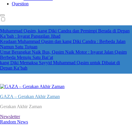
Question
Muhammad Qasim, kang Diki Candra dan Pemimpi Berada di Depan
Ka’bah : Isyarat Panggilan Jihad
Keadaan Muhammad Qasim dan kang Diki Candra : Berbeda Jalan
Namun Satu Tujuan
Umat Berangkat Naik Bus, Qasim Naik Motor : Isyarat Jalan Qasim
Berbeda Menuju Satu Bai’at
kang Diki Memaksa Sayyid Muhammad Qasim untuk Dibaiat di
Depan Ka’bah
GAZA – Gerakan Akhir Zaman
Gerakan Akhir Zaman
Newsletter
Random News