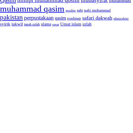
muhammad
muhammad qasim
nabi muhammad
muslim
nabi
pakistan
perpustakaan
safari dakwah
qasim
roadmap
silaturahmi
syirik
takwil
Umat islam
ulama
uzlah
tanah uzlah
umat