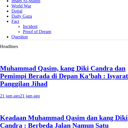
Imam Al-Mahdi
World War
Dajjal
Daily Gaza
Fact
Incident
Proof of Dream
Question
Headlines
Muhammad Qasim, kang Diki Candra dan
Pemimpi Berada di Depan Ka’bah : Isyarat
Panggilan Jihad
21 jam ago
21 jam ago
Keadaan Muhammad Qasim dan kang Diki
Candra : Berbeda Jalan Namun Satu