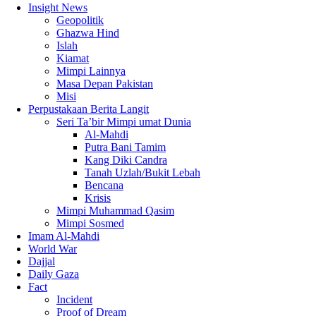
Insight News
Geopolitik
Ghazwa Hind
Islah
Kiamat
Mimpi Lainnya
Masa Depan Pakistan
Misi
Perpustakaan Berita Langit
Seri Ta’bir Mimpi umat Dunia
Al-Mahdi
Putra Bani Tamim
Kang Diki Candra
Tanah Uzlah/Bukit Lebah
Bencana
Krisis
Mimpi Muhammad Qasim
Mimpi Sosmed
Imam Al-Mahdi
World War
Dajjal
Daily Gaza
Fact
Incident
Proof of Dream