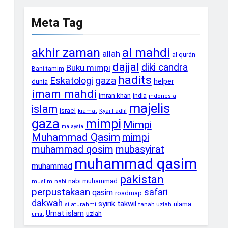
Meta Tag
akhir zaman
al mahdi
allah
al qurán
dajjal
diki candra
Buku mimpi
Bani tamim
hadits
gaza
Eskatologi
helper
dunia
imam mahdi
imran khan
india
indonesia
majelis
islam
israel
Kyai Fadlil
kiamat
gaza
mimpi
Mimpi
malaysia
Muhammad Qasim
mimpi
muhammad qosim
mubasyirat
muhammad qasim
muhammad
pakistan
nabi muhammad
nabi
muslim
perpustakaan
safari
qasim
roadmap
dakwah
syirik
takwil
ulama
tanah uzlah
silaturahmi
Umat islam
uzlah
umat