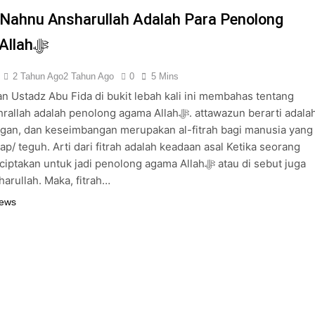
“Nahnu Ansharullah Adalah Para Penolong
Agama Allahﷻ
2 Tahun Ago
2 Tahun Ago
0
5 Mins
an Ustadz Abu Fida di bukit lebah kali ini membahas tentang
 adalah penolong agama Allahﷻ. attawazun berarti adalah
an, dan keseimbangan merupakan al-fitrah bagi manusia yang
tap/ teguh. Arti dari fitrah adalah keadaan asal Ketika seorang
akan untuk jadi penolong agama Allahﷻ atau di sebut juga
arullah. Maka, fitrah…
News