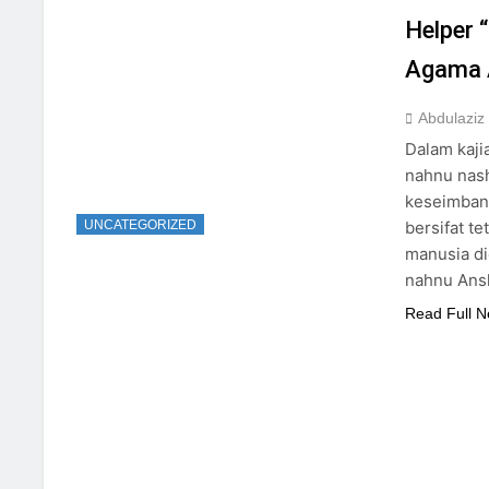
Helper 
3 Hari Ago
Abdulaziz
Dalam kaji
nahnu nashrallah
keseimbang
UNCATEGORIZED
bersifat te
manusia dicipt
nahnu Ansh
Read Full 