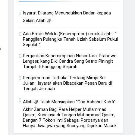
Isyarat Kebangkitan : Indonesia & Malaysia akan Menjadi Sebab Rahmat Allah ﷻ Turun
Isyarat Dilarang Menundukkan Badan kepada
Selain Allah ﷻ
Ada Batas Waktu (Kesempatan) untuk Uzlah : “
Panggilan Pulang ke Tanah Uzlah Sebelum Pukul
Sepuluh.”
Pergantian Kepemimpinan Nusantara: Prabowo
Lengser, kang Diki Candra Sang Satrio Piningit
Tampil di Panggung Sejarah
Pengumuman Terbuka Tentang Mimpi Sdr
Julian : Isyarat akan Dibacakan Pesan Baru di
Tengah Jemaah
Allah ﷻ Telah Menyiapkan “Gua Ashabul Kahfi”
Akhir Zaman Bagi Para Helper Muhammad
Qasim, Kuncinya di Tangan Muhammad Qasim,
Dengan 7 Tokoh Inti Sebagai Porosnya dan
Hanya Jiwa-jiwa yang Suci yang Diijinkan Masuk