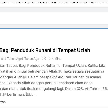
(Kesempatan) untuk Uzlah : “ Panggilan Pulang ke Tanah Uzl
impinan Nusantara: Prabowo Lengser, kang Diki Candra Sang
gumuman Terbuka Tentang Mimpi Sdr Julian : Isyarat akan Dibacakan
Tokoh Inti Sebagai Porosnya dan Hanya Jiwa-jiwa yang Suci 
Bagi Penduduk Ruhani di Tempat Uzlah
ia akan Tertuju ke Bukit Lebah : Ketika yang Tersembunyi Di
1 Tahun Ago
1 Tahun Ago
0
4 Mins
aian Taubat Bagi Penduduk Ruhani di Tempat Uzlah. Ketika kita
 diri jual beli dengan Allahﷻ, maka segala sesuatunya
asim Sebab Calon Imam Mahdi Masalah Tertutup dari Mayoritas Manusia, Ke
 perspektif Alquran Taubat itu adalah
bali kepada Allah dengan penuh kesadaran akan dosa
 Dijawab Lewat Wajah (kang Diki) : Isyarat Petunjuk Melalui J
 dan niat untuk tidak mengulangi lagi. Dalam (QS. At-Tahrim 66:
Ayat 8) Allahﷻ berfirman: يٰۤاَ…
r: Isyarat Kebangkitan Islam Dimulai dari Arah Timur
News