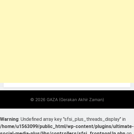
Warning
: Undefined array key "sfsi_plus_threads_display" in
/home/u1563099/public_html/wp-content/plugins/ultimate-
social-media-plus/libs/controllers/sfsi_frontpopUp.php
on