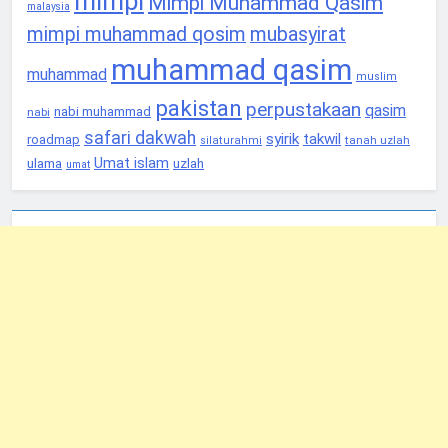
mimpi
Mimpi Muhammad Qasim
malaysia
mimpi muhammad qosim
mubasyirat
muhammad qasim
muhammad
muslim
pakistan
perpustakaan
qasim
nabi muhammad
nabi
safari dakwah
syirik
takwil
roadmap
tanah uzlah
silaturahmi
Umat islam
ulama
uzlah
umat