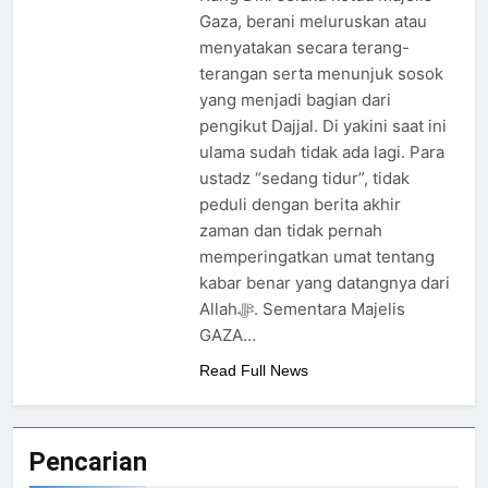
Ada Batas Waktu
Gaza, berani meluruskan atau
(Kesempatan) untuk
menyatakan secara terang-
Uzlah : “ Panggilan
2 Hari Ago
terangan serta menunjuk sosok
Pulang ke Tanah
Pergantian
yang menjadi bagian dari
Uzlah Sebelum Pukul
Kepemimpinan
Sepuluh.”
pengikut Dajjal. Di yakini saat ini
Nusantara: Prabowo
2 Hari Ago
ulama sudah tidak ada lagi. Para
Lengser, kang Diki
Pengumuman
Candra Sang Satrio
ustadz “sedang tidur”, tidak
Terbuka Tentang
Piningit Tampil di
peduli dengan berita akhir
Mimpi Sdr Julian :
2 Hari Ago
Panggung Sejarah
Isyarat akan
zaman dan tidak pernah
Allah ﷻ Telah
Dibacakan Pesan
memperingatkan umat tentang
Baru di Tengah
Menyiapkan “Gua
kabar benar yang datangnya dari
Jemaah
Ashabul Kahfi” Akhir
3 Hari Ago
Allahﷻ. Sementara Majelis
Zaman Bagi Para
Helper Muhammad
GAZA…
Qasim, Kuncinya di
Read Full News
Tangan Muhammad
Qasim, Dengan 7
Tokoh Inti Sebagai
Porosnya dan Hanya
Pencarian
Jiwa-jiwa yang Suci
yang Diijinkan Masuk