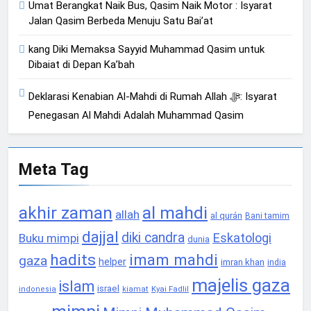
Umat Berangkat Naik Bus, Qasim Naik Motor : Isyarat
Jalan Qasim Berbeda Menuju Satu Bai’at
kang Diki Memaksa Sayyid Muhammad Qasim untuk
Dibaiat di Depan Ka’bah
Deklarasi Kenabian Al-Mahdi di Rumah Allah ﷻ: Isyarat
Penegasan Al Mahdi Adalah Muhammad Qasim
Meta Tag
akhir zaman
al mahdi
allah
al qurán
Bani tamim
dajjal
diki candra
Eskatologi
Buku mimpi
dunia
hadits
imam mahdi
gaza
helper
imran khan
india
majelis gaza
islam
israel
Kyai Fadlil
indonesia
kiamat