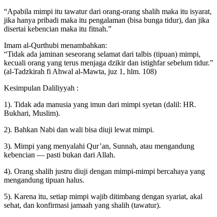
“Apabila mimpi itu tawatur dari orang-orang shalih maka itu isyarat,
jika hanya pribadi maka itu pengalaman (bisa bunga tidur), dan jika
disertai kebencian maka itu fitnah.”
Imam al-Qurthubi menambahkan:
“Tidak ada jaminan seseorang selamat dari talbis (tipuan) mimpi,
kecuali orang yang terus menjaga dzikir dan istighfar sebelum tidur.”
(al-Tadzkirah fi Ahwal al-Mawta, juz 1, hlm. 108)
Kesimpulan Daliliyyah :
1). Tidak ada manusia yang imun dari mimpi syetan (dalil: HR.
Bukhari, Muslim).
2). Bahkan Nabi dan wali bisa diuji lewat mimpi.
3). Mimpi yang menyalahi Qur’an, Sunnah, atau mengandung
kebencian — pasti bukan dari Allah.
4). Orang shalih justru diuji dengan mimpi-mimpi bercahaya yang
mengandung tipuan halus.
5). Karena itu, setiap mimpi wajib ditimbang dengan syariat, akal
sehat, dan konfirmasi jamaah yang shalih (tawatur).