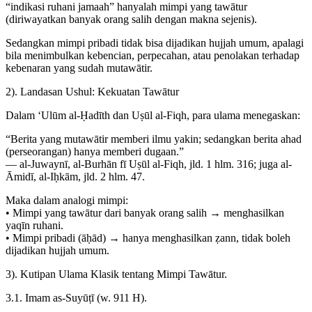
“indikasi ruhani jamaah” hanyalah mimpi yang tawātur
(diriwayatkan banyak orang salih dengan makna sejenis).
Sedangkan mimpi pribadi tidak bisa dijadikan hujjah umum, apalagi
bila menimbulkan kebencian, perpecahan, atau penolakan terhadap
kebenaran yang sudah mutawātir.
2). Landasan Ushul: Kekuatan Tawātur
Dalam ‘Ulūm al-Ḥadīth dan Uṣūl al-Fiqh, para ulama menegaskan:
“Berita yang mutawātir memberi ilmu yakin; sedangkan berita ahad
(perseorangan) hanya memberi dugaan.”
— al-Juwaynī, al-Burhān fī Uṣūl al-Fiqh, jld. 1 hlm. 316; juga al-
Āmidī, al-Iḥkām, jld. 2 hlm. 47.
Maka dalam analogi mimpi:
• Mimpi yang tawātur dari banyak orang salih → menghasilkan
yaqīn ruhani.
• Mimpi pribadi (āḥād) → hanya menghasilkan ẓann, tidak boleh
dijadikan hujjah umum.
3). Kutipan Ulama Klasik tentang Mimpi Tawātur.
3.1. Imam as-Suyūṭī (w. 911 H).