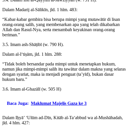
Dalam Madarij al-Sālikīn, jld. 1 hlm. 483:
“Kabar-kabar gembira bisa berupa mimpi yang mutawātir di lisan
orang-orang salih, yang membenarkan apa yang telah dikabarkan
Allah dan Rasul-Nya, serta menambah keyakinan orang-orang
beriman.”
3.5. Imam ash-Shāṭibī (w. 790 H).
Dalam al-I‘tiṣām, jld. 1 hlm. 288:
“Tidak boleh bersandar pada mimpi untuk menetapkan hukum,
namun jika mimpi-mimpi salih itu tawātur dalam makna yang selaras
dengan syariat, maka ia menjadi penguat (ta’yīd), bukan dasar
hukum baru.”
3.6. Imam al-Ghazālī (w. 505 H)
Baca Juga:
Maklumat Majelis Gaza ke 3
Dalam Iḥyā’ ‘Ulūm ad-Dīn, Kitāb al-Ta‘abbud wa al-Mushāhadah,
jld. 4 hlm. 427: