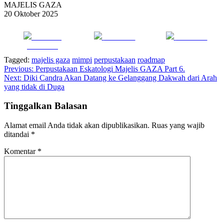
MAJELIS GAZA
20 Oktober 2025
Share on
Post on X
Follow us
Facebook
Tagged:
majelis gaza
mimpi
perpustakaan
roadmap
Navigasi
Previous:
Perpustakaan Eskatologi Majelis GAZA Part 6.
Next:
Diki Candra Akan Datang ke Gelanggang Dakwah dari Arah
pos
yang tidak di Duga
Tinggalkan Balasan
Alamat email Anda tidak akan dipublikasikan.
Ruas yang wajib
ditandai
*
Komentar
*