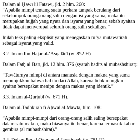
Dalam al-Ḥāwī lil Fatāwī, jld. 2 hlm. 260:
“Apabila mimpi tentang suatu perkara tampak berulang dari
sekelompok orang-orang salih dengan isi yang sama, maka itu
merupakan hujjah yang nyata dan isyarat yang benar; sebab syaitan
tidak dapat menyerupai seluruh orang salih sekaligus.”
Inilah teks paling eksplisit yang menegaskan ru’yā mutawātirah
sebagai isyarat yang valid.
3.2. Imam Ibn Hajar al-‘Asqalānī (w. 852 H).
Dalam Fatḥ al-Bārī, jld. 12 hlm. 376 (syarah hadits al-mubashshirāt):
“Tawāturnya mimpi di antara manusia dengan makna yang sama
menunjukkan bahwa hal itu dari Allah, karena tidak mungkin
syaitan bersepakat menipu dengan makna yang identik.”
3.3. Imam al-Qurṭubī (w. 671 H).
Dalam al-Tadhkirah fī Aḥwāl al-Mawtā, hlm. 108:
“Apabila mimpi-mimpi dari orang-orang salih saling bersepakat
dalam satu makna, maka biasanya itu benar, karena termasuk kabar
gembira (al-mubashshirāt).”
3.4. Dalam Ibn al-Qayyim al-Jawziyyah (w. 751 H).