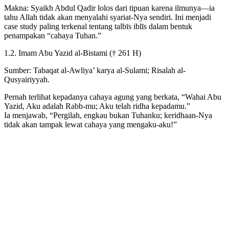
Makna: Syaikh Abdul Qadir lolos dari tipuan karena ilmunya—ia
tahu Allah tidak akan menyalahi syariat-Nya sendiri. Ini menjadi
case study paling terkenal tentang talbīs iblīs dalam bentuk
penampakan “cahaya Tuhan.”
1.2. Imam Abu Yazid al-Bistami († 261 H)
Sumber: Tabaqat al-Awliya’ karya al-Sulami; Risalah al-
Qusyairiyyah.
Pernah terlihat kepadanya cahaya agung yang berkata, “Wahai Abu
Yazid, Aku adalah Rabb-mu; Aku telah ridha kepadamu.”
Ia menjawab, “Pergilah, engkau bukan Tuhanku; keridhaan-Nya
tidak akan tampak lewat cahaya yang mengaku-aku!”