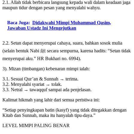
2.1. Allah tidak berbicara langsung kepada wali dalam keadaan jaga
maupun tidur dengan pesan yang menyalahi wahyu.
Baca Juga:
Didakwahi Mimpi Muhammad Qasim,
Jawaban Ustadz Ini Mengejutkan
2.2. Setan dapat menyerupai cahaya, suara, bahkan sosok mulia
(selain bentuk Nabi ﷺ secara sempurna, karena hadits: “Setan tidak
menyerupai aku.” HR Bukhari no. 6994).
3). Mizan (timbangan) kebenaran mimpi ialah:
3.1. Sesuai Qur’an & Sunnah → terima.
3.2. Menyalahi syariat → tolak.
3.3. Netral → tawaqquf sampai ada penjelasan.
Kalimat hikmah yang lahir dari semua peristiwa ini:
“Setiap penyingkapan batin (kasyf) yang tidak ditegakkan dengan
Kitab dan Sunnah, maka itu hanyalah tipu-daya.”
LEVEL MIMPI PALING BENAR