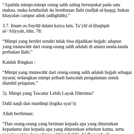
“Apabila mimpi-mimpi orang salih saling bersepakat pada satu
makna, maka ketahuilah itu hembusan Ilahi (nafḥāt al-ḥaqq), bukan
khayalan campur aduk (adhghāth).”
3.7. Imam as-Suyūṭī dalam karya lain, Ta’yīd al-Ḥaqīqah
al-‘Aliyyah, hlm. 78:
“Mimpi yang berdiri sendiri tidak bisa dijadikan hujjah; adapun
yang mutawātir dari orang-orang salih adalah di antara tanda-tanda
perhatian Ilahi.”
Kaidah Ringkas :
“Mimpi yang mutawātir dari orang-orang salih adalah hujjah sebagai
isyarat; sedangkan mimpi pribadi hanyalah pengalaman untuk
diambil pelajaran.”
5). Mimpi yang Tawatur Lebih Layak Diterima?
Dalil naqli dan manthiqi (logika syar‘i):
Allah berfirman:
“Dan orang-orang yang beriman kepada apa yang diturunkan
kepadamu dan kepada apa yang diturunkan sebelum kamu, serta