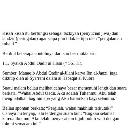
Kisah-kisah itu berfungsi sebagai tazkiyah (penyucian jiwa) dan
tahdzir (peringatan) agar siapa pun tidak tertipu oleh “pengalaman
ruhani.”
Berikut beberapa contohnya dari sumber muktabar :
1.1. Syaikh Abdul Qadir al-Jilani († 561 H).
Sumber: Manaqib Abdul Qadir al-Jilani karya Ibn al-Jauzi, juga
dikutip oleh al-Sya‘rani dalam al-Tabaqat al-Kubra.
Suatu malam beliau melihat cahaya besar memenuhi langit dan suara
berkata, “Wahai Abdul Qadir, Aku adalah Tuhanmu. Aku telah
menghalalkan bagimu apa yang Aku haramkan bagi selainmu.”
Beliau spontan berkata: “Pergilah, wahai makhluk terkutuk!”
Cahaya itu lenyap, lalu terdengar suara lain: “Engkau selamat
karena ilmumu. Aku telah menyesatkan tujuh puluh wali dengan
mimpi semacam ini.”