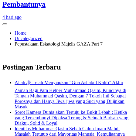
Pembantunya
4 hari ago
Home
Uncategorized
Pepustakaan Eskatologi Majelis GAZA Part 7
Postingan Terbaru
Allah ﷻ Telah Menyiapkan “Gua Ashabul Kahfi” Akhir
Zaman Bagi Para Helper Muhammad Qasim, Kuncinya di
Tangan Muhammad Qasim, Dengan 7 Tokoh Inti Sebagai
Porosnya dan Hanya Jiwa-jiwa yang Suci yang Diijinkan
Masuk
Sorot Kamera Dunia akan Tertuju ke Bukit Lebah : Ketika
yang Tersembunyi Dipaksa Terang & Sebuah Barisan yang
Diakui, Solid & Loyal
Identitas Muhammas Qasim Sebab Calon Imam Mahdi
Masalah Tertutup dari Mayoritas Manusia, Kemuliaannya