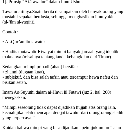
1). Prinsip “At-Tawatur” dalam Ilmu Ushul.
Tawatur artinya:Suatu berita disampaikan oleh banyak orang yang
mustahil sepakat berdusta, sehingga menghasilkan ilmu yakin
(al-‘ilm al-yaqīnī).
Contoh :
• Al-Qur’an itu tawatur
• Hadits mutawatir Riwayat mimpi banyak jamaah yang identik
maknanya (misalnya tentang tanda kebangkitan dari Timur)
Sedangkan mimpi pribadi (ahad) bersifat:
• zhanni (dugaan kuat),
• subjektif, dan bisa salah tafsir, atau tercampur hawa nafsu dan
bisikan setan.
Imam As-Suyuthi dalam al-Hawi lil Fatawi (juz 2, hal. 260)
menegaskan:
“Mimpi seseorang tidak dapat dijadikan hujjah atas orang lain,
kecuali jika telah mencapai derajat tawatur dari orang-orang shalih
yang terpercaya.”
Kaidah bahwa mimpi yang bisa dijadikan “petunjuk umum” atau