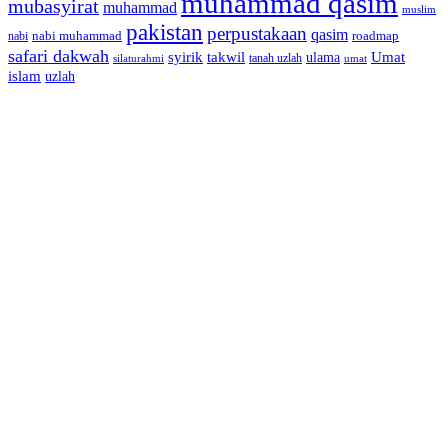
muhammad qasim
mubasyirat
muhammad
muslim
pakistan
perpustakaan
qasim
nabi muhammad
roadmap
nabi
safari dakwah
syirik
takwil
Umat
ulama
silaturahmi
tanah uzlah
umat
islam
uzlah