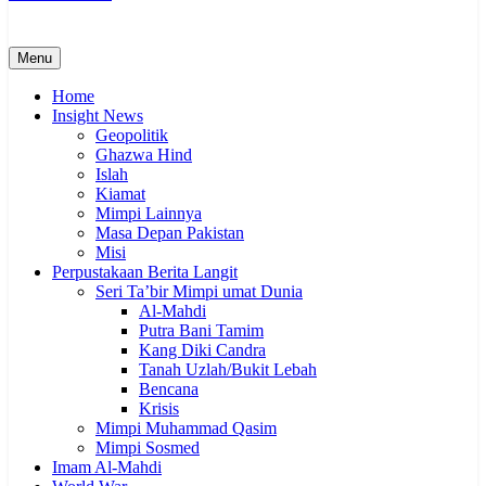
Menu
Home
Insight News
Geopolitik
Ghazwa Hind
Islah
Kiamat
Mimpi Lainnya
Masa Depan Pakistan
Misi
Perpustakaan Berita Langit
Seri Ta’bir Mimpi umat Dunia
Al-Mahdi
Putra Bani Tamim
Kang Diki Candra
Tanah Uzlah/Bukit Lebah
Bencana
Krisis
Mimpi Muhammad Qasim
Mimpi Sosmed
Imam Al-Mahdi