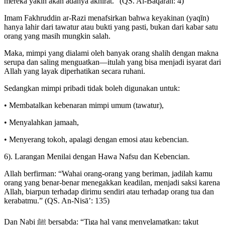
mereka yakin akan adanya akhirat.” (QS. Al-Baqarah: 4)
Imam Fakhruddin ar-Razi menafsirkan bahwa keyakinan (yaqīn)
hanya lahir dari tawatur atau bukti yang pasti, bukan dari kabar satu
orang yang masih mungkin salah.
Maka, mimpi yang dialami oleh banyak orang shalih dengan makna
serupa dan saling menguatkan—itulah yang bisa menjadi isyarat dari
Allah yang layak diperhatikan secara ruhani.
Sedangkan mimpi pribadi tidak boleh digunakan untuk:
• Membatalkan kebenaran mimpi umum (tawatur),
• Menyalahkan jamaah,
• Menyerang tokoh, apalagi dengan emosi atau kebencian.
6). Larangan Menilai dengan Hawa Nafsu dan Kebencian.
Allah berfirman: “Wahai orang-orang yang beriman, jadilah kamu
orang yang benar-benar menegakkan keadilan, menjadi saksi karena
Allah, biarpun terhadap dirimu sendiri atau terhadap orang tua dan
kerabatmu.” (QS. An-Nisā’: 135)
Dan Nabi ﷺ bersabda: “Tiga hal yang menyelamatkan: takut