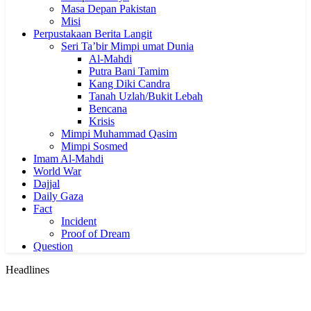
Masa Depan Pakistan
Misi
Perpustakaan Berita Langit
Seri Ta’bir Mimpi umat Dunia
Al-Mahdi
Putra Bani Tamim
Kang Diki Candra
Tanah Uzlah/Bukit Lebah
Bencana
Krisis
Mimpi Muhammad Qasim
Mimpi Sosmed
Imam Al-Mahdi
World War
Dajjal
Daily Gaza
Fact
Incident
Proof of Dream
Question
Headlines