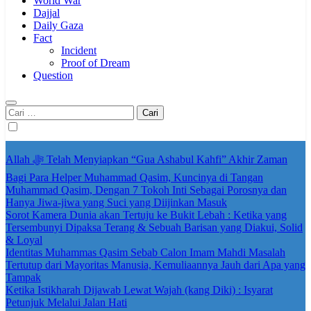
World War
Dajjal
Daily Gaza
Fact
Incident
Proof of Dream
Question
Cari
untuk:
Allah ﷻ Telah Menyiapkan “Gua Ashabul Kahfi” Akhir Zaman
Bagi Para Helper Muhammad Qasim, Kuncinya di Tangan
Muhammad Qasim, Dengan 7 Tokoh Inti Sebagai Porosnya dan
Hanya Jiwa-jiwa yang Suci yang Diijinkan Masuk
Sorot Kamera Dunia akan Tertuju ke Bukit Lebah : Ketika yang
Tersembunyi Dipaksa Terang & Sebuah Barisan yang Diakui, Solid
& Loyal
Identitas Muhammas Qasim Sebab Calon Imam Mahdi Masalah
Tertutup dari Mayoritas Manusia, Kemuliaannya Jauh dari Apa yang
Tampak
Ketika Istikharah Dijawab Lewat Wajah (kang Diki) : Isyarat
Petunjuk Melalui Jalan Hati