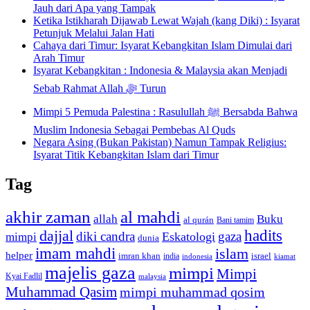
Jauh dari Apa yang Tampak
Ketika Istikharah Dijawab Lewat Wajah (kang Diki) : Isyarat
Petunjuk Melalui Jalan Hati
Cahaya dari Timur: Isyarat Kebangkitan Islam Dimulai dari
Arah Timur
Isyarat Kebangkitan : Indonesia & Malaysia akan Menjadi
Sebab Rahmat Allah ﷻ Turun
Mimpi 5 Pemuda Palestina : Rasulullah ﷺ Bersabda Bahwa
Muslim Indonesia Sebagai Pembebas Al Quds
Negara Asing (Bukan Pakistan) Namun Tampak Religius:
Isyarat Titik Kebangkitan Islam dari Timur
Tag
akhir zaman
al mahdi
allah
Buku
al qurán
Bani tamim
dajjal
hadits
diki candra
gaza
Eskatologi
mimpi
dunia
imam mahdi
islam
helper
imran khan
israel
india
indonesia
kiamat
majelis gaza
mimpi
Mimpi
Kyai Fadlil
malaysia
Muhammad Qasim
mimpi muhammad qosim