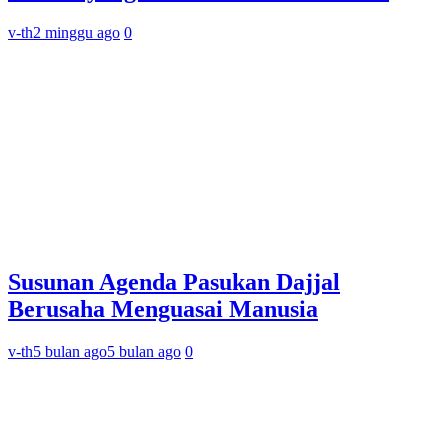
v-th
2 minggu ago
0
Susunan Agenda Pasukan Dajjal
Berusaha Menguasai Manusia
v-th
5 bulan ago
5 bulan ago
0