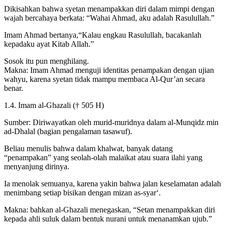
Dikisahkan bahwa syetan menampakkan diri dalam mimpi dengan
wajah bercahaya berkata: “Wahai Ahmad, aku adalah Rasulullah.”
Imam Ahmad bertanya,“Kalau engkau Rasulullah, bacakanlah
kepadaku ayat Kitab Allah.”
Sosok itu pun menghilang.
Makna: Imam Ahmad menguji identitas penampakan dengan ujian
wahyu, karena syetan tidak mampu membaca Al-Qur’an secara
benar.
1.4. Imam al-Ghazali († 505 H)
Sumber: Diriwayatkan oleh murid-muridnya dalam al-Munqidz min
ad-Dhalal (bagian pengalaman tasawuf).
Beliau menulis bahwa dalam khalwat, banyak datang
“penampakan” yang seolah-olah malaikat atau suara ilahi yang
menyanjung dirinya.
Ia menolak semuanya, karena yakin bahwa jalan keselamatan adalah
menimbang setiap bisikan dengan mizan as-syar‘.
Makna: bahkan al-Ghazali menegaskan, “Setan menampakkan diri
kepada ahli suluk dalam bentuk nurani untuk menanamkan ujub.”