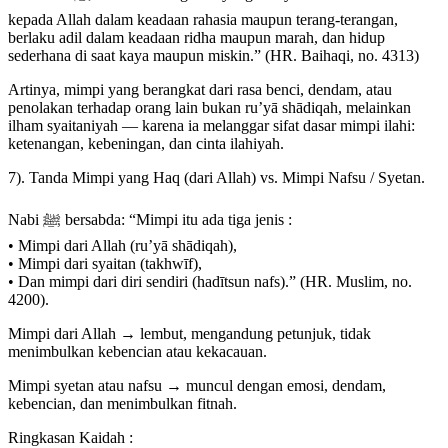
kepada Allah dalam keadaan rahasia maupun terang-terangan,
berlaku adil dalam keadaan ridha maupun marah, dan hidup
sederhana di saat kaya maupun miskin.” (HR. Baihaqi, no. 4313)
Artinya, mimpi yang berangkat dari rasa benci, dendam, atau
penolakan terhadap orang lain bukan ru’yā shādiqah, melainkan
ilham syaitaniyah — karena ia melanggar sifat dasar mimpi ilahi:
ketenangan, kebeningan, dan cinta ilahiyah.
7). Tanda Mimpi yang Haq (dari Allah) vs. Mimpi Nafsu / Syetan.
Nabi ﷺ bersabda: “Mimpi itu ada tiga jenis :
• Mimpi dari Allah (ru’yā shādiqah),
• Mimpi dari syaitan (takhwīf),
• Dan mimpi dari diri sendiri (hadītsun nafs).” (HR. Muslim, no.
4200).
Mimpi dari Allah → lembut, mengandung petunjuk, tidak
menimbulkan kebencian atau kekacauan.
Mimpi syetan atau nafsu → muncul dengan emosi, dendam,
kebencian, dan menimbulkan fitnah.
Ringkasan Kaidah :