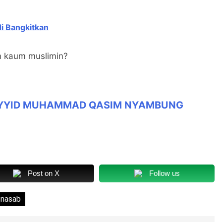
i Bangkitkan
n kaum muslimin?
AYYID MUHAMMAD QASIM NYAMBUNG
Post on X
Follow us
nasab