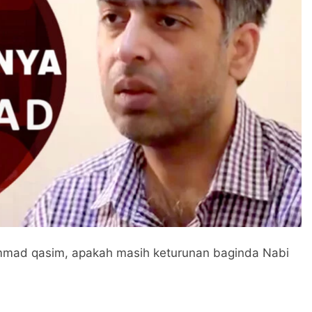
Dijawab Lewat Wajah (kang Diki) : Isyarat Petunjuk Melalui Jal
: Isyarat Kebangkitan Islam Dimulai dari Arah Timur
mad qasim, apakah masih keturunan baginda Nabi