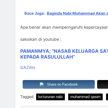
Baca Juga:
Baginda Nabi Muhammad Akan d
Apa benar akan memperngaruhi kepercayaa
saksikan di youtube :
PAMANMYA; “NASAB KELUARGA S
KEPADA RASULULLAH”
GAZAtv
Share on Facebook
Tagged:
keturunan nabi
muhammad qasim