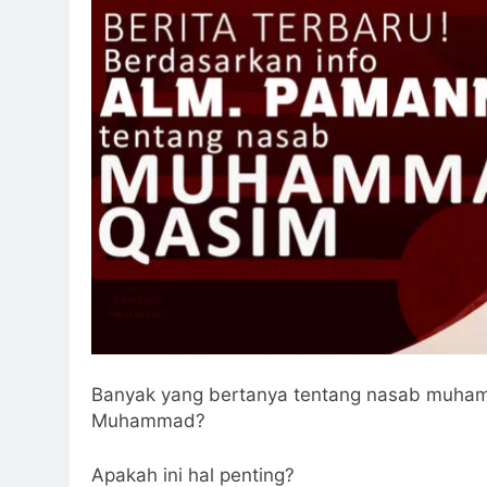
Ketika Istikharah 
2 Hari Ago
Cahaya dari Timur
3 Hari Ago
3 Hari Ago
Banyak yang bertanya tentang nasab muham
Muhammad?
Apakah ini hal penting?