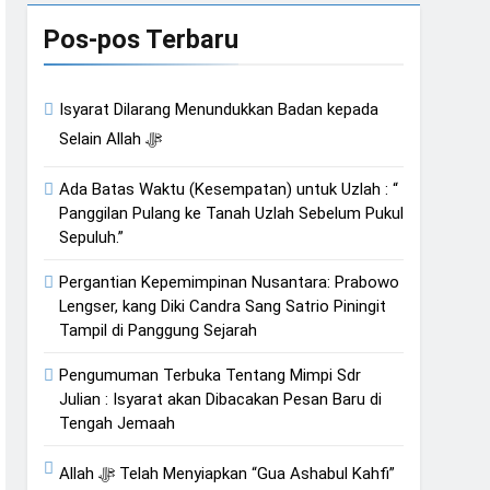
an Hati
Pos-pos Terbaru
Isyarat Dilarang Menundukkan Badan kepada
Isyarat Kebangkitan : Indonesia & Malaysia akan Menjadi Sebab Rahmat Allah ﷻ Turun
Selain Allah ﷻ
Ada Batas Waktu (Kesempatan) untuk Uzlah : “
Panggilan Pulang ke Tanah Uzlah Sebelum Pukul
Sepuluh.”
Pergantian Kepemimpinan Nusantara: Prabowo
Lengser, kang Diki Candra Sang Satrio Piningit
Tampil di Panggung Sejarah
Pengumuman Terbuka Tentang Mimpi Sdr
Julian : Isyarat akan Dibacakan Pesan Baru di
Tengah Jemaah
Allah ﷻ Telah Menyiapkan “Gua Ashabul Kahfi”