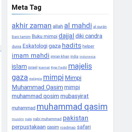
Meta Tag
akhir zaman
al mahdi
allah
al qurán
dajjal
diki candra
Buku mimpi
Bani tamim
hadits
gaza
Eskatologi
helper
dunia
imam mahdi
imran khan
india
indonesia
majelis
islam
israel
Kyai Fadlil
kiamat
gaza
mimpi
Mimpi
malaysia
Muhammad Qasim
mimpi
muhammad qosim
mubasyirat
muhammad qasim
muhammad
pakistan
nabi muhammad
nabi
muslim
perpustakaan
safari
qasim
roadmap