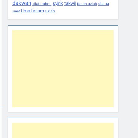
dakwah
syirik
takwil
ulama
tanah uzlah
silaturahmi
Umat islam
uzlah
umat