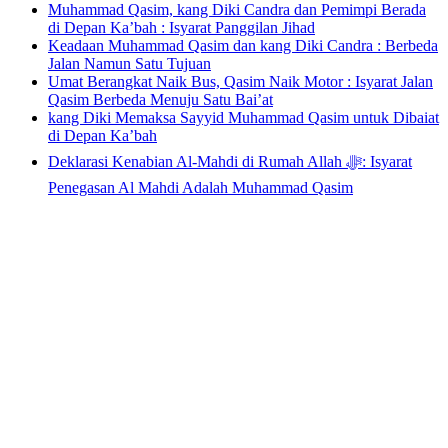
Muhammad Qasim, kang Diki Candra dan Pemimpi Berada
di Depan Ka’bah : Isyarat Panggilan Jihad
Keadaan Muhammad Qasim dan kang Diki Candra : Berbeda
Jalan Namun Satu Tujuan
Umat Berangkat Naik Bus, Qasim Naik Motor : Isyarat Jalan
Qasim Berbeda Menuju Satu Bai’at
kang Diki Memaksa Sayyid Muhammad Qasim untuk Dibaiat
di Depan Ka’bah
Deklarasi Kenabian Al-Mahdi di Rumah Allah ﷻ: Isyarat
Penegasan Al Mahdi Adalah Muhammad Qasim