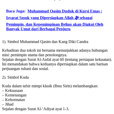
Baca Juga:
Muhammad Qasim Duduk di Kursi Emas :
Isyarat Sosok yang Dipersiapkan Allah ﷻ sebagai
Pemimpin, dan Kepemimpinan Beliau akan Diakui Oleh
Banyak Umat dari Berbagai Penjuru
1). Simbol Muhammad Qasim dan Kang Diki Candra
Kehadiran dua tokoh ini bersama menunjukkan adanya hubungan
misi: pemimpin utama dan penolongnya.
Sejalan dengan Surat Al-Anfal ayat 60 (tentang persiapan kekuatan).
Ini menandakan bahwa keduanya dipersiapkan dalam satu barisan
perjuangan ruhani dan sosial.
2). Simbol Kuda
Kuda dalam tafsir mimpi klasik (Ibnu Sirin) melambangkan:
– Kekuasaan
– Kemenangan
– Kehormatan
– Jihad
Sejalan dengan Surat Al-‘Adiyat ayat 1-3.