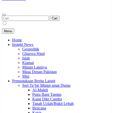
Cari
untuk:
Menu
Home
Insight News
Geopolitik
Ghazwa Hind
Islah
Kiamat
Mimpi Lainnya
Masa Depan Pakistan
Misi
Perpustakaan Berita Langit
Seri Ta’bir Mimpi umat Dunia
Al-Mahdi
Putra Bani Tamim
Kang Diki Candra
Tanah Uzlah/Bukit Lebah
Bencana
Krisis