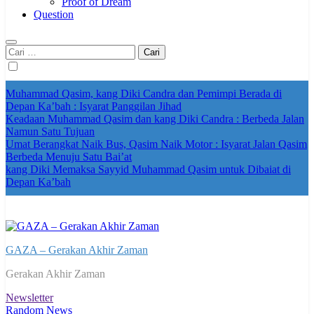
Proof of Dream
Question
Cari
untuk:
Muhammad Qasim, kang Diki Candra dan Pemimpi Berada di
Depan Ka’bah : Isyarat Panggilan Jihad
Keadaan Muhammad Qasim dan kang Diki Candra : Berbeda Jalan
Namun Satu Tujuan
Umat Berangkat Naik Bus, Qasim Naik Motor : Isyarat Jalan Qasim
Berbeda Menuju Satu Bai’at
kang Diki Memaksa Sayyid Muhammad Qasim untuk Dibaiat di
Depan Ka’bah
GAZA – Gerakan Akhir Zaman
Gerakan Akhir Zaman
Newsletter
Random News