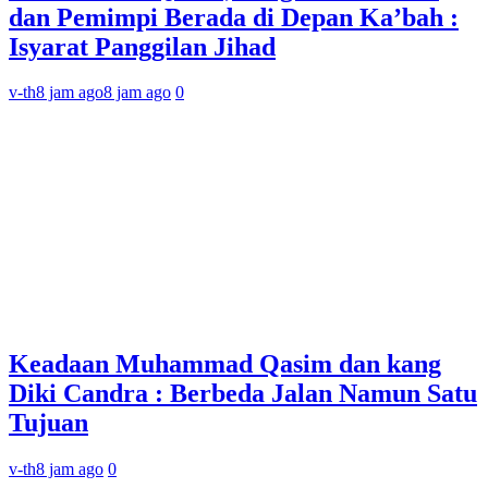
dan Pemimpi Berada di Depan Ka’bah :
Isyarat Panggilan Jihad
v-th
8 jam ago
8 jam ago
0
Keadaan Muhammad Qasim dan kang
Diki Candra : Berbeda Jalan Namun Satu
Tujuan
v-th
8 jam ago
0