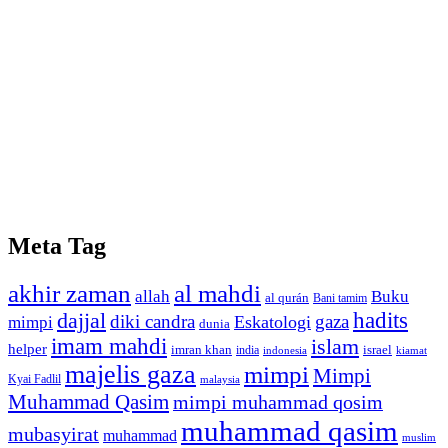
Meta Tag
akhir zaman
al mahdi
allah
Buku
al qurán
Bani tamim
dajjal
hadits
diki candra
gaza
Eskatologi
mimpi
dunia
imam mahdi
islam
helper
imran khan
israel
india
indonesia
kiamat
majelis gaza
mimpi
Mimpi
Kyai Fadlil
malaysia
Muhammad Qasim
mimpi muhammad qosim
muhammad qasim
mubasyirat
muhammad
muslim