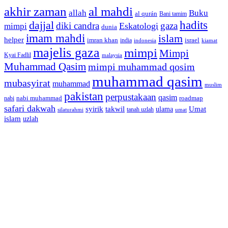
akhir zaman
al mahdi
allah
Buku
al qurán
Bani tamim
dajjal
hadits
diki candra
gaza
Eskatologi
mimpi
dunia
imam mahdi
islam
helper
imran khan
israel
india
indonesia
kiamat
majelis gaza
mimpi
Mimpi
Kyai Fadlil
malaysia
Muhammad Qasim
mimpi muhammad qosim
muhammad qasim
mubasyirat
muhammad
muslim
pakistan
perpustakaan
qasim
nabi muhammad
roadmap
nabi
safari dakwah
syirik
takwil
Umat
ulama
silaturahmi
tanah uzlah
umat
islam
uzlah