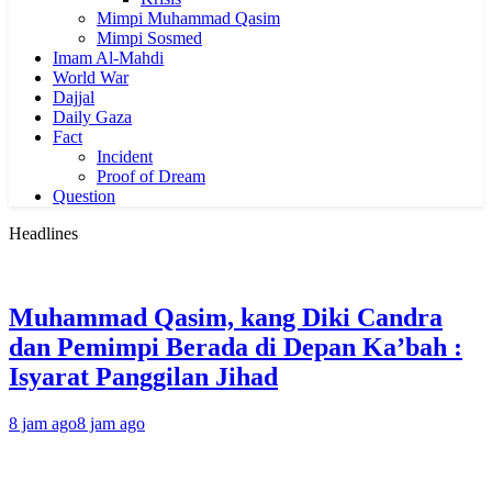
Mimpi Muhammad Qasim
Mimpi Sosmed
Imam Al-Mahdi
World War
Dajjal
Daily Gaza
Fact
Incident
Proof of Dream
Question
Headlines
Muhammad Qasim, kang Diki Candra
dan Pemimpi Berada di Depan Ka’bah :
Isyarat Panggilan Jihad
8 jam ago
8 jam ago