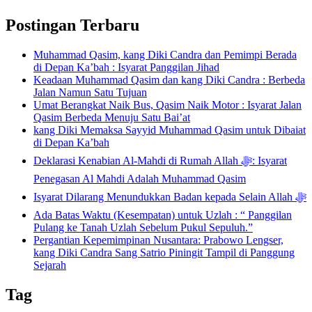
Postingan Terbaru
Muhammad Qasim, kang Diki Candra dan Pemimpi Berada
di Depan Ka’bah : Isyarat Panggilan Jihad
Keadaan Muhammad Qasim dan kang Diki Candra : Berbeda
Jalan Namun Satu Tujuan
Umat Berangkat Naik Bus, Qasim Naik Motor : Isyarat Jalan
Qasim Berbeda Menuju Satu Bai’at
kang Diki Memaksa Sayyid Muhammad Qasim untuk Dibaiat
di Depan Ka’bah
Deklarasi Kenabian Al-Mahdi di Rumah Allah ﷻ: Isyarat
Penegasan Al Mahdi Adalah Muhammad Qasim
Isyarat Dilarang Menundukkan Badan kepada Selain Allah ﷻ
Ada Batas Waktu (Kesempatan) untuk Uzlah : “ Panggilan
Pulang ke Tanah Uzlah Sebelum Pukul Sepuluh.”
Pergantian Kepemimpinan Nusantara: Prabowo Lengser,
kang Diki Candra Sang Satrio Piningit Tampil di Panggung
Sejarah
Tag