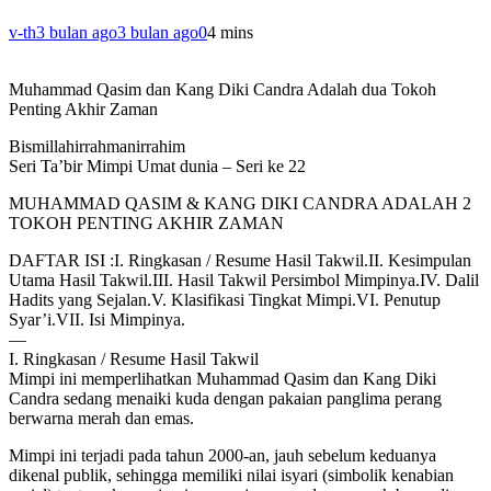
v-th
3 bulan ago
3 bulan ago
0
4 mins
Muhammad Qasim dan Kang Diki Candra Adalah dua Tokoh
Penting Akhir Zaman
Bismillahirrahmanirrahim
Seri Ta’bir Mimpi Umat dunia – Seri ke 22
MUHAMMAD QASIM & KANG DIKI CANDRA ADALAH 2
TOKOH PENTING AKHIR ZAMAN
DAFTAR ISI :I. Ringkasan / Resume Hasil Takwil.II. Kesimpulan
Utama Hasil Takwil.III. Hasil Takwil Persimbol Mimpinya.IV. Dalil
Hadits yang Sejalan.V. Klasifikasi Tingkat Mimpi.VI. Penutup
Syar’i.VII. Isi Mimpinya.
—
I. Ringkasan / Resume Hasil Takwil
Mimpi ini memperlihatkan Muhammad Qasim dan Kang Diki
Candra sedang menaiki kuda dengan pakaian panglima perang
berwarna merah dan emas.
Mimpi ini terjadi pada tahun 2000-an, jauh sebelum keduanya
dikenal publik, sehingga memiliki nilai isyari (simbolik kenabian