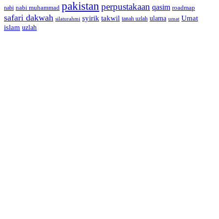
pakistan
perpustakaan
qasim
nabi muhammad
roadmap
nabi
safari dakwah
syirik
takwil
Umat
ulama
silaturahmi
tanah uzlah
umat
islam
uzlah