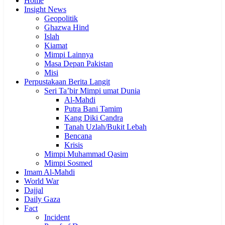
Home
Insight News
Geopolitik
Ghazwa Hind
Islah
Kiamat
Mimpi Lainnya
Masa Depan Pakistan
Misi
Perpustakaan Berita Langit
Seri Ta’bir Mimpi umat Dunia
Al-Mahdi
Putra Bani Tamim
Kang Diki Candra
Tanah Uzlah/Bukit Lebah
Bencana
Krisis
Mimpi Muhammad Qasim
Mimpi Sosmed
Imam Al-Mahdi
World War
Dajjal
Daily Gaza
Fact
Incident