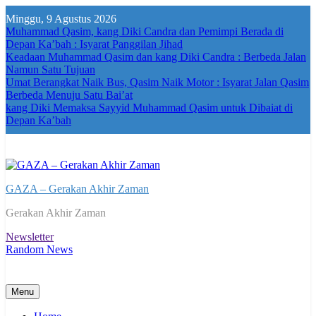
Skip
Minggu, 9 Agustus 2026
to
Muhammad Qasim, kang Diki Candra dan Pemimpi Berada di
content
Depan Ka’bah : Isyarat Panggilan Jihad
Keadaan Muhammad Qasim dan kang Diki Candra : Berbeda Jalan
Namun Satu Tujuan
Umat Berangkat Naik Bus, Qasim Naik Motor : Isyarat Jalan Qasim
Berbeda Menuju Satu Bai’at
kang Diki Memaksa Sayyid Muhammad Qasim untuk Dibaiat di
Depan Ka’bah
GAZA – Gerakan Akhir Zaman
Gerakan Akhir Zaman
Newsletter
Random News
Menu