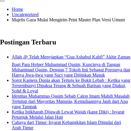
Home
Uncategorized
Majelis Gaza Mulai Mengirim Print Master Plan Versi Umum
Postingan Terbaru
Allah ﷻ Telah Menyiapkan “Gua Ashabul Kahfi” Akhir Zaman
Bagi Para Helper Muhammad Qasim, Kuncinya di Tangan
Muhammad Qasim, Dengan 7 Tokoh Inti Sebagai Porosnya dan
Hanya Jiwa-jiwa yang Suci yang Diijinkan Masuk
Sorot Kamera Dunia akan Tertuju ke Bukit Lebah : Ketika yang
Tersembunyi Dipaksa Terang & Sebuah Barisan yang Diakui,
Solid & Loyal
Identitas Muhammas Qasim Sebab Calon Imam Mahdi Masalah
Tertutup dari Mayoritas Manusia, Kemuliaannya Jauh dari Apa
yang Tampak
Ketika Istikharah Dijawab Lewat Wajah (kang Diki) : Isyarat
Petunjuk Melalui Jalan Hati
Cahaya dari Timur: Isyarat Kebangkitan Islam Dimulai dari
Arah Timur