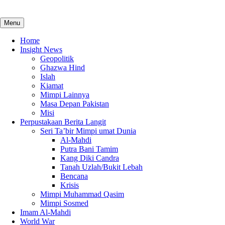
Menu
Home
Insight News
Geopolitik
Ghazwa Hind
Islah
Kiamat
Mimpi Lainnya
Masa Depan Pakistan
Misi
Perpustakaan Berita Langit
Seri Ta’bir Mimpi umat Dunia
Al-Mahdi
Putra Bani Tamim
Kang Diki Candra
Tanah Uzlah/Bukit Lebah
Bencana
Krisis
Mimpi Muhammad Qasim
Mimpi Sosmed
Imam Al-Mahdi
World War