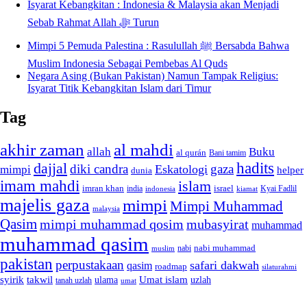
Isyarat Kebangkitan : Indonesia & Malaysia akan Menjadi
Sebab Rahmat Allah ﷻ Turun
Mimpi 5 Pemuda Palestina : Rasulullah ﷺ Bersabda Bahwa
Muslim Indonesia Sebagai Pembebas Al Quds
Negara Asing (Bukan Pakistan) Namun Tampak Religius:
Isyarat Titik Kebangkitan Islam dari Timur
Tag
akhir zaman
al mahdi
allah
Buku
al qurán
Bani tamim
dajjal
hadits
diki candra
gaza
Eskatologi
mimpi
helper
dunia
imam mahdi
islam
imran khan
israel
india
indonesia
kiamat
Kyai Fadlil
majelis gaza
mimpi
Mimpi Muhammad
malaysia
Qasim
mimpi muhammad qosim
mubasyirat
muhammad
muhammad qasim
nabi muhammad
muslim
nabi
pakistan
perpustakaan
safari dakwah
qasim
roadmap
silaturahmi
syirik
takwil
Umat islam
ulama
uzlah
tanah uzlah
umat