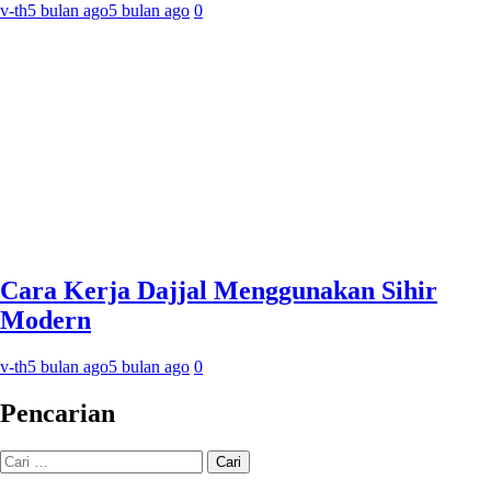
v-th
5 bulan ago
5 bulan ago
0
Cara Kerja Dajjal Menggunakan Sihir
Modern
v-th
5 bulan ago
5 bulan ago
0
Pencarian
Cari
untuk: