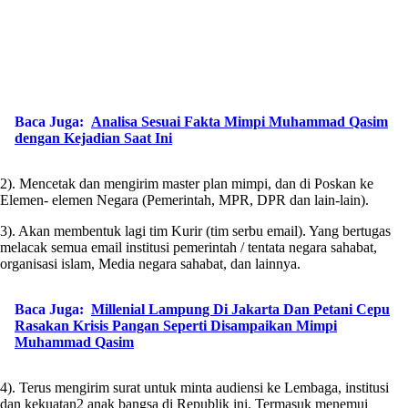
Baca Juga:
Analisa Sesuai Fakta Mimpi Muhammad Qasim
dengan Kejadian Saat Ini
2). Mencetak dan mengirim master plan mimpi, dan di Poskan ke
Elemen- elemen Negara (Pemerintah, MPR, DPR dan lain-lain).
3). Akan membentuk lagi tim Kurir (tim serbu email). Yang bertugas
melacak semua email institusi pemerintah / tentata negara sahabat,
organisasi islam, Media negara sahabat, dan lainnya.
Baca Juga:
Millenial Lampung Di Jakarta Dan Petani Cepu
Rasakan Krisis Pangan Seperti Disampaikan Mimpi
Muhammad Qasim
4). Terus mengirim surat untuk minta audiensi ke Lembaga, institusi
dan kekuatan2 anak bangsa di Republik ini. Termasuk menemui