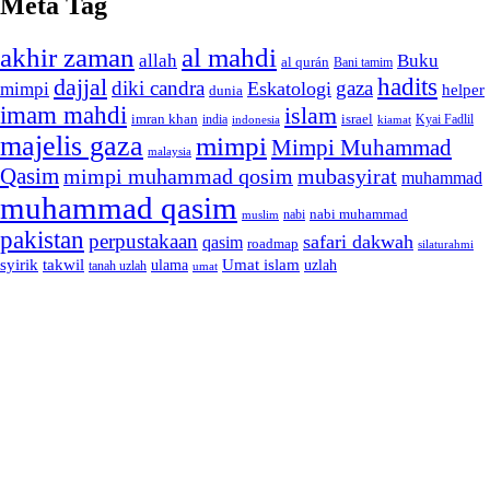
Meta Tag
akhir zaman
al mahdi
allah
Buku
al qurán
Bani tamim
dajjal
hadits
diki candra
gaza
Eskatologi
mimpi
helper
dunia
imam mahdi
islam
imran khan
israel
india
indonesia
kiamat
Kyai Fadlil
majelis gaza
mimpi
Mimpi Muhammad
malaysia
Qasim
mimpi muhammad qosim
mubasyirat
muhammad
muhammad qasim
nabi muhammad
muslim
nabi
pakistan
perpustakaan
safari dakwah
qasim
roadmap
silaturahmi
syirik
takwil
Umat islam
ulama
uzlah
tanah uzlah
umat