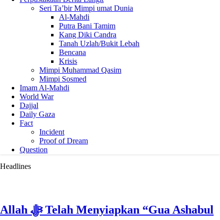
Seri Ta’bir Mimpi umat Dunia
Al-Mahdi
Putra Bani Tamim
Kang Diki Candra
Tanah Uzlah/Bukit Lebah
Bencana
Krisis
Mimpi Muhammad Qasim
Mimpi Sosmed
Imam Al-Mahdi
World War
Dajjal
Daily Gaza
Fact
Incident
Proof of Dream
Question
Headlines
Allah ﷻ Telah Menyiapkan “Gua Ashabul