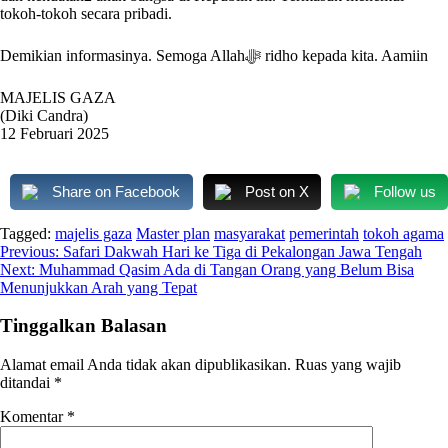
tokoh-tokoh secara pribadi.
Demikian informasinya. Semoga Allahﷻ ridho kepada kita. Aamiin
MAJELIS GAZA
(Diki Candra)
12 Februari 2025
Share on Facebook
Post on X
Follow us
Tagged:
majelis gaza
Master plan
masyarakat
pemerintah
tokoh agama
Navigasi
Previous:
Safari Dakwah Hari ke Tiga di Pekalongan Jawa Tengah
Next:
Muhammad Qasim Ada di Tangan Orang yang Belum Bisa
pos
Menunjukkan Arah yang Tepat
Tinggalkan Balasan
Alamat email Anda tidak akan dipublikasikan.
Ruas yang wajib
ditandai
*
Komentar
*