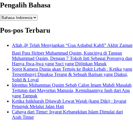
Pengalih Bahasa
Pengalih
Bahasa
Pos-pos Terbaru
Allah ﷻ Telah Menyiapkan “Gua Ashabul Kahfi” Akhir Zaman
Bagi Para Helper Muhammad Qasim, Kuncinya di Tangan
Muhammad Qasim, Dengan 7 Tokoh Inti Sebagai Porosnya dan
Hanya Jiwa-jiwa yang Suci yang Diijinkan Masuk
Sorot Kamera Dunia akan Tertuju ke Bukit Lebah : Ketika yang
Tersembunyi Dipaksa Terang & Sebuah Barisan yang Diakui,
Solid & Loyal
Identitas Muhammas Qasim Sebab Calon Imam Mahdi Masalah
Tertutup dari Mayoritas Manusia, Kemuliaannya Jauh dari Apa
yang Tampak
Ketika Istikharah Dijawab Lewat Wajah (kang Diki) : Isyarat
Petunjuk Melalui Jalan Hati
Cahaya dari Timur: Isyarat Kebangkitan Islam Dimulai dari
Arah Timur