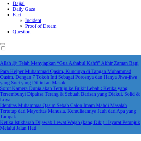
Dajjal
Daily Gaza
Fact
Incident
Proof of Dream
Question
Allah ﷻ Telah Menyiapkan “Gua Ashabul Kahfi” Akhir Zaman Bagi
Para Helper Muhammad Qasim, Kuncinya di Tangan Muhammad
Qasim, Dengan 7 Tokoh Inti Sebagai Porosnya dan Hanya Jiwa-jiwa
yang Suci yang Diijinkan Masuk
Sorot Kamera Dunia akan Tertuju ke Bukit Lebah : Ketika yang
Tersembunyi Dipaksa Terang & Sebuah Barisan yang Diakui, Solid &
Loyal
Identitas Muhammas Qasim Sebab Calon Imam Mahdi Masalah
Tertutup dari Mayoritas Manusia, Kemuliaannya Jauh dari Apa yang
Tampak
Ketika Istikharah Dijawab Lewat Wajah (kang Diki) : Isyarat Petunjuk
Melalui Jalan Hati