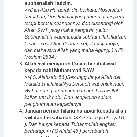
subhanallahil adzim.
>>Dari Abu Huraerah dia berkata, Rosulullah
bersabda, Dua kalimat yang ringan diucapkan
tetapi berat timbangannya dan disenangi oleh
Allah SWT yang maha pengasih yaitu:
Subhanallah wabihamdihi subhanallahilladzim
( maha suci Allah dengan segala pujiannya,
dan maha suci Allah yang maha Agung. ) (HR.
Moslem 2694 ).
Allah swt menyuruh Qasim bershalawat
kepada nabi Muhammad SAW
.
>>( S. Alahzab: 56 )Sesungguhnya Allah dan
Malaikat malaikatNya bersholawat untuk nabi.
Wahai orang orang beriman bersholawatlah
kalian untuk nabi. Dan ucapkalah salam
penghormatan kepadanya
Jangan pernah hilang harapan kepada allah
swt dan bersabarlah.
>>
( S Al insyiroh ayat 8
). Dan hanya kepada Tuhanmulah engkau
berharap. >>( S Alnfal 46 ) bersabarlah