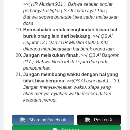
>>( HR Muslim 931 ). Bahwa setelah sholat
perbanyak istigfar ( S Ali Imran ayat 135 ).
Bahwa segera bertaubat jika sadar melakukan
dosa
.
Berusahalah untuk menghindari bicara hal
buruk orang lain dari belakang
. >>
( QS Al
Hujurat 12 ) Dan ( HR Muslim 4690 ). Kita
dilarang membicarakan hal buruk orang lain.
Jangan melakukan fitnah
. >>
( QS Al Baqoroh
217 ). Bahwa fitnah lebih kejam dari pada
pembunuhan.
Jangan membuang waktu dengan hal yang
tidak bisa berguna
.
>>(QS Al ashr ayat 1 – 3 ).
Jangan menyia-nyiakan waktu. siapa yang
akan menyia-nyiakan waktu mereka dalam
keadaan merugi.
Share on Facebook
Post on X