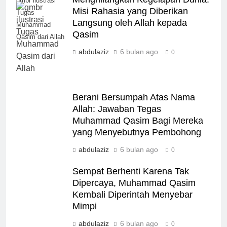
gmbr ilustrasi
Misi Rahasia yang Diberikan
Tugas
Langsung oleh Allah kepada
Muhammad
Qasim
Qasim dari Allah
abdulaziz
6 bulan ago
0
Berani Bersumpah Atas Nama
Allah: Jawaban Tegas
Muhammad Qasim Bagi Mereka
yang Menyebutnya Pembohong
abdulaziz
6 bulan ago
0
Sempat Berhenti Karena Tak
Dipercaya, Muhammad Qasim
Kembali Diperintah Menyebar
Mimpi
abdulaziz
6 bulan ago
0