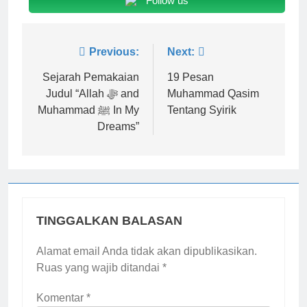
Follow us
Navigasi
Previous:
Next:
pos
Sejarah Pemakaian
19 Pesan
Judul “Allah ﷻ and
Muhammad Qasim
Muhammad ﷺ In My
Tentang Syirik
Dreams”
TINGGALKAN BALASAN
Alamat email Anda tidak akan dipublikasikan.
Ruas yang wajib ditandai
*
Komentar
*