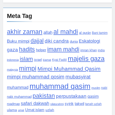
Meta Tag
akhir zaman
al mahdi
allah
al qurán
Bani tamim
dajjal
diki candra
Eskatologi
Buku mimpi
dunia
hadits
imam mahdi
gaza
helper
imran khan
india
majelis gaza
islam
israel
indonesia
kiamat
Kyai Fadlil
mimpi
Mimpi Muhammad Qasim
malaysia
mimpi muhammad qosim
mubasyirat
muhammad qasim
muhammad
muslim
nabi
pakistan
perpustakaan
qasim
nabi muhammad
safari dakwah
syirik
takwil
roadmap
silaturahmi
tanah uzlah
Umat islam
ulama
uzlah
umat