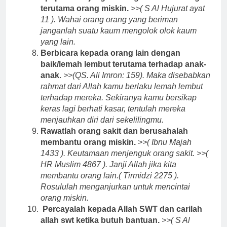
terutama orang miskin.
>>( S Al Hujurat ayat
11 ). Wahai orang orang yang beriman
janganlah suatu kaum mengolok olok kaum
yang lain.
Berbicara kepada orang lain dengan
baik/lemah lembut terutama terhadap anak-
anak
.
>>(QS. Ali Imron: 159). Maka disebabkan
rahmat dari Allah kamu berlaku lemah lembut
terhadap mereka. Sekiranya kamu bersikap
keras lagi berhati kasar, tentulah mereka
menjauhkan diri dari sekelilingmu.
Rawatlah orang sakit dan berusahalah
membantu orang miskin.
>>( Ibnu Majah
1433 ). Keutamaan menjenguk orang sakit. >>(
HR Muslim 4867 ). Janji Allah jika kita
membantu orang lain.( Tirmidzi 2275 ).
Rosululah menganjurkan untuk mencintai
orang miskin.
Percayalah kepada Allah SWT dan carilah
allah swt ketika butuh bantuan.
>>( S Al