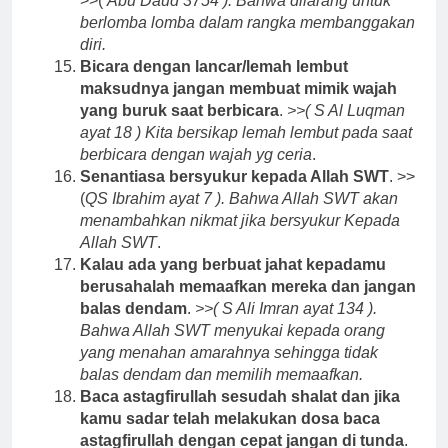
>>(
Abu Daud 3754 ). Bahwa dilarang untuk
berlomba lomba dalam rangka membanggakan
diri.
Bicara dengan lancar/lemah lembut
maksudnya jangan membuat mimik wajah
yang buruk saat berbicara
.
>>( S Al Luqman
ayat 18 ) Kita bersikap lemah lembut pada saat
berbicara dengan wajah yg ceria
.
Senantiasa bersyukur kepada Allah SWT
. >>
(
QS Ibrahim ayat 7 ). Bahwa Allah SWT akan
menambahkan nikmat jika bersyukur Kepada
Allah SWT
.
Kalau ada yang berbuat jahat kepadamu
berusahalah memaafkan mereka dan jangan
balas dendam
.
>>( S Ali Imran ayat 134 ).
Bahwa Allah SWT menyukai kepada orang
yang menahan amarahnya sehingga tidak
balas dendam dan memilih memaafkan.
Baca astagfirullah sesudah shalat dan jika
kamu sadar telah melakukan dosa baca
astagfirullah dengan cepat jangan di tunda
.