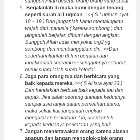
sungguh Allah beserta orang orang yang sabar.
Berjalanlah di muka bumi dengan tenang
seperti surah al Luqman
.
>>( S Luqman ayat
18 – 19 ) Dan janganlah kamu memalingkan
wajah dari manusia ( karena sombong ) dan
janganlah berjalan dibumi dengan angkuh.
Sungguh Allah tidak menyukai org2 yg
sombong dan membanggakan diri. >>Dan
sederhanakanlah dalam berjalan dan
lunakkanlah suaramu.sesungguhnya seburuk
buruk suara ialah suara keledai.
Jaga para orang tua dan berbicara yang
baik kepada mereka.
>>( S Al isra ayat 23 )
Dan hendaklah berbuat baik kepada ibu dan
bapak. Jika salah seorang diantara keduanya
sampai usia lanjut dalam pemeliharaanmu,
maka sekali kali janganlah engkau
mengatakan perkataan ‘Oh, ucapkanlah
kepada keduanya perkataan yang baik.
Jangan menertawakan orang karena alasan
apapun dan jangan mengolok-olok orang