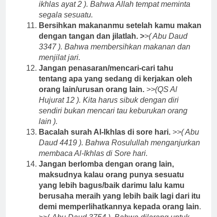
ikhlas ayat 2 ). Bahwa Allah tempat meminta
segala sesuatu.
Bersihkan makananmu setelah kamu makan
dengan tangan dan jilatlah. >
>( Abu Daud
3347 ). Bahwa membersihkan makanan dan
menjilat jari.
Jangan penasaran/mencari-cari tahu
tentang apa yang sedang di kerjakan oleh
orang lain/urusan orang lain.
>>(QS Al
Hujurat 12 ). Kita harus sibuk dengan diri
sendiri bukan mencari tau keburukan orang
lain ).
Bacalah surah Al-Ikhlas di s
ore hari.
>>( Abu
Daud 4419 ). Bahwa Rosulullah menganjurkan
membaca Al-Ikhlas di Sore hari.
Jangan berlomba dengan orang lain,
maksudnya kalau orang punya sesuatu
yang lebih bagus/baik darimu lalu kamu
berusaha meraih yang lebih baik lagi dari itu
demi memperlihatkannya kepada orang lain
.