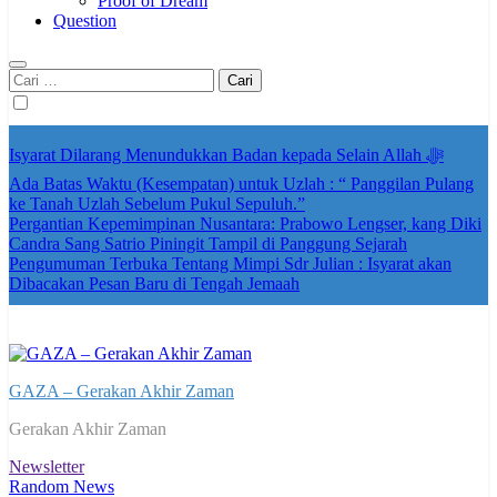
Proof of Dream
Question
Cari
untuk:
Isyarat Dilarang Menundukkan Badan kepada Selain Allah ﷻ
Ada Batas Waktu (Kesempatan) untuk Uzlah : “ Panggilan Pulang
ke Tanah Uzlah Sebelum Pukul Sepuluh.”
Pergantian Kepemimpinan Nusantara: Prabowo Lengser, kang Diki
Candra Sang Satrio Piningit Tampil di Panggung Sejarah
Pengumuman Terbuka Tentang Mimpi Sdr Julian : Isyarat akan
Dibacakan Pesan Baru di Tengah Jemaah
GAZA – Gerakan Akhir Zaman
Gerakan Akhir Zaman
Newsletter
Random News