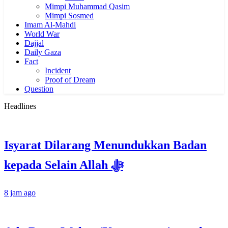
Mimpi Muhammad Qasim
Mimpi Sosmed
Imam Al-Mahdi
World War
Dajjal
Daily Gaza
Fact
Incident
Proof of Dream
Question
Headlines
Isyarat Dilarang Menundukkan Badan
kepada Selain Allah ﷻ
8 jam ago