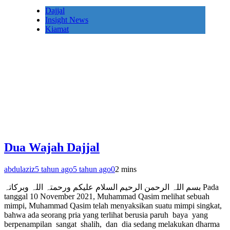
Dajjal
Insight News
Kiamat
Dua Wajah Dajjal
abdulaziz
5 tahun ago
5 tahun ago
0
2 mins
بسم اللہ الرحمن الرحیم السلام علیکم ورحمتہ اللہ وبرکاتہ Pada
tanggal 10 November 2021, Muhammad Qasim melihat sebuah
mimpi, Muhammad Qasim telah menyaksikan suatu mimpi singkat,
bahwa ada seorang pria yang terlihat berusia paruh baya yang
berpenampilan sangat shalih, dan dia sedang melakukan dharma