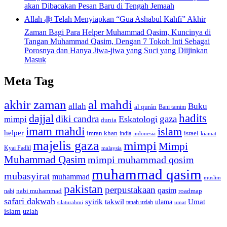
akan Dibacakan Pesan Baru di Tengah Jemaah
Allah ﷻ Telah Menyiapkan “Gua Ashabul Kahfi” Akhir
Zaman Bagi Para Helper Muhammad Qasim, Kuncinya di
Tangan Muhammad Qasim, Dengan 7 Tokoh Inti Sebagai
Porosnya dan Hanya Jiwa-jiwa yang Suci yang Diijinkan
Masuk
Meta Tag
akhir zaman
al mahdi
allah
Buku
al qurán
Bani tamim
dajjal
hadits
diki candra
gaza
Eskatologi
mimpi
dunia
imam mahdi
islam
helper
imran khan
israel
india
indonesia
kiamat
majelis gaza
mimpi
Mimpi
Kyai Fadlil
malaysia
Muhammad Qasim
mimpi muhammad qosim
muhammad qasim
mubasyirat
muhammad
muslim
pakistan
perpustakaan
qasim
nabi muhammad
roadmap
nabi
safari dakwah
syirik
takwil
Umat
ulama
silaturahmi
tanah uzlah
umat
islam
uzlah