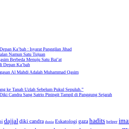
pan Ka’bah : Isyarat Panggilan Jihad
alan Namun Satu Tujuan
Qasim Berbeda Menuju Satu Bai’at
di Depan Ka’bah
Mahdi di Rumah Allah ﷻ: Isyarat Penegasan Al Mahdi Adalah Muhammad Qasim
lang ke Tanah Uzlah Sebelum Pukul Sepuluh.”
iki Candra Sang Satrio Piningit Tampil di Panggung Sejarah
dajjal
hadits
ima
diki candra
gaza
Eskatologi
pi
helper
dunia