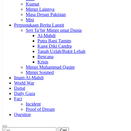
Kiamat
Mimpi Lainnya
Masa Depan Pakistan
Misi
Perpustakaan Berita Langit
Seri Ta’bir Mimpi umat Dunia
Al-Mahdi
Putra Bani Tamim
Kang Diki Candra
Tanah Uzlah/Bukit Lebah
Bencana
Krisis
Mimpi Muhammad Qasim
Mimpi Sosmed
Imam Al-Mahdi
World War
Dajjal
Daily Gaza
Fact
Incident
Proof of Dream
Question
Cari