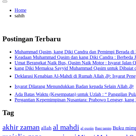
Home
sahih
Postingan Terbaru
Muhammad Qasim, kang Diki Candra dan Pemimpi Berada di De
Keadaan Muhammad Qasim dan kang Diki Candra : Berbeda J
Umat Berangkat Naik Bus, Qasim Naik Motor : Isyarat Jalan 
kang Diki Memaksa Sayyid Muhammad Qasim untuk Dibaiat 
Deklarasi Kenabian Al-
Isyarat Dilarang Menundukkan Badan kepada Selain Allah ﷻ
Ada Batas Waktu (Kesempatan) untuk Uzlah : “ Panggilan Pu
Pergantian Kepemimpinan Nusantara: Prabowo Lengser, kang D
Tag
akhir zaman
al mahdi
allah
Buku mim
al qurán
Bani tamim