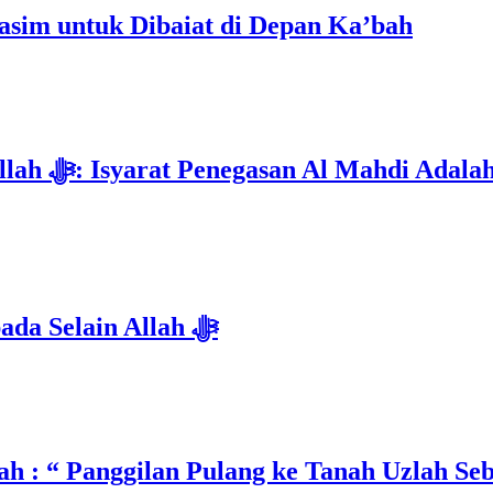
im untuk Dibaiat di Depan Ka’bah
Deklarasi Kenabian Al-Mahdi di Rumah Allah ﷻ: Isyarat Penega
Isyarat Dilarang Menundukkan Badan kepada Selain Allah ﷻ
h : “ Panggilan Pulang ke Tanah Uzlah Se