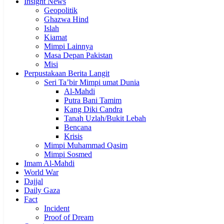
Insight News
Geopolitik
Ghazwa Hind
Islah
Kiamat
Mimpi Lainnya
Masa Depan Pakistan
Misi
Perpustakaan Berita Langit
Seri Ta’bir Mimpi umat Dunia
Al-Mahdi
Putra Bani Tamim
Kang Diki Candra
Tanah Uzlah/Bukit Lebah
Bencana
Krisis
Mimpi Muhammad Qasim
Mimpi Sosmed
Imam Al-Mahdi
World War
Dajjal
Daily Gaza
Fact
Incident
Proof of Dream