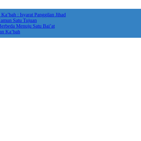
’bah : Isyarat Panggilan Jihad
Namun Satu Tujuan
Berbeda Menuju Satu Bai’at
an Ka’bah