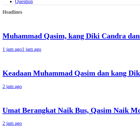
Question
Headlines
Muhammad Qasim, kang Diki Candra dan P
1 jam ago
1 jam ago
Keadaan Muhammad Qasim dan kang Diki 
2 jam ago
Umat Berangkat Naik Bus, Qasim Naik Mot
2 jam ago