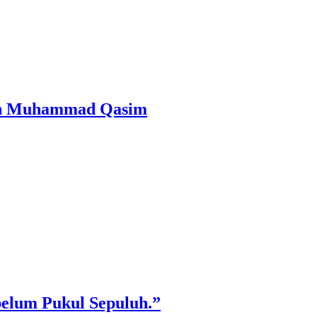
san Al Mahdi Adalah Muhammad Qasim
belum Pukul Sepuluh.”