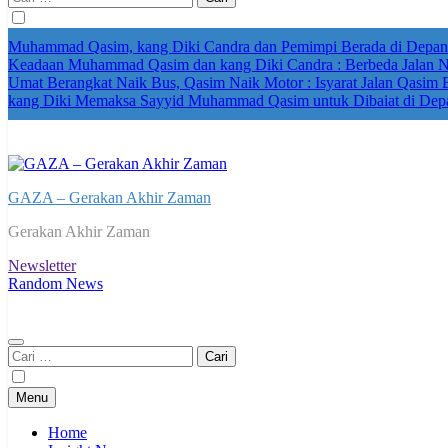
untuk:
Muhammad Qasim, kang Diki Candra dan Pemimpi Berada di Depan Ka
Keadaan Muhammad Qasim dan kang Diki Candra : Berbeda Jalan 
Umat Berangkat Naik Bus, Qasim Naik Motor : Isyarat Jalan Qasim 
kang Diki Memaksa Sayyid Muhammad Qasim untuk Dibaiat di Dep
GAZA – Gerakan Akhir Zaman
Gerakan Akhir Zaman
Newsletter
Random News
Cari
untuk:
Menu
Home