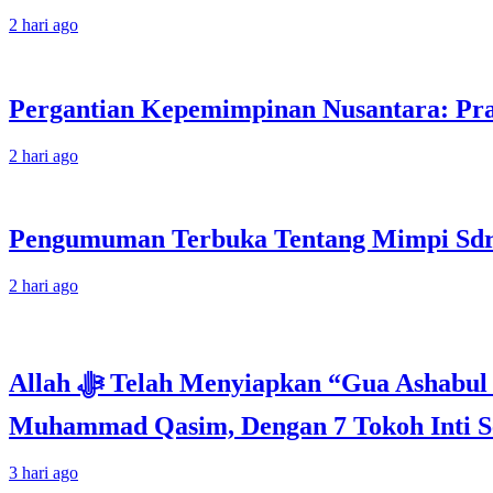
2 hari ago
Pergantian Kepemimpinan Nusantara: Prab
2 hari ago
Pengumuman Terbuka Tentang Mimpi Sdr J
2 hari ago
Allah ﷻ Telah Menyiapkan “Gua Ashabul Kahfi” Akhir Zaman Bagi Para Helper Muhammad Qasim, Kuncinya di Tangan
Muhammad Qasim, Dengan 7 Tokoh Inti Se
3 hari ago