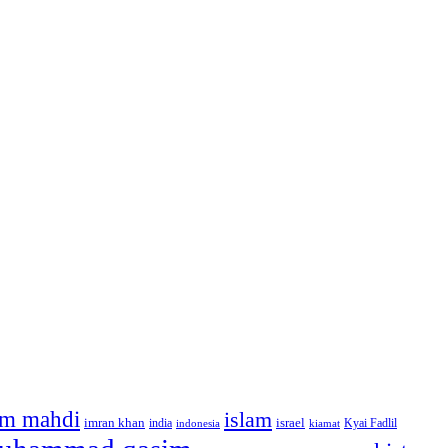
m mahdi
islam
imran khan
israel
india
indonesia
kiamat
Kyai Fadlil