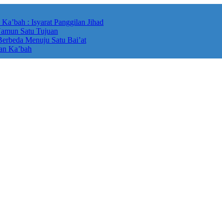
’bah : Isyarat Panggilan Jihad
Namun Satu Tujuan
Berbeda Menuju Satu Bai’at
an Ka’bah