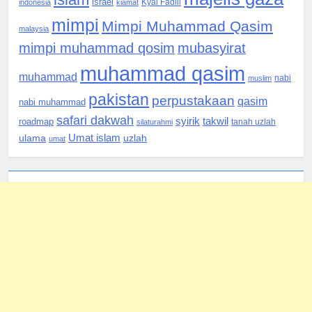
israel
indonesia
kiamat
Kyai Fadlil
mimpi
Mimpi Muhammad Qasim
malaysia
mimpi muhammad qosim
mubasyirat
muhammad qasim
muhammad
muslim
nabi
pakistan
perpustakaan
qasim
nabi muhammad
safari dakwah
syirik
takwil
roadmap
silaturahmi
tanah uzlah
Umat islam
ulama
uzlah
umat