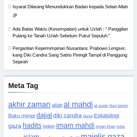
Isyarat Dilarang Menundukkan Badan kepada Selain Allah
ﷻ
Ada Batas Waktu (Kesempatan) untuk Uzlah : “ Panggilan
Pulang ke Tanah Uzlah Sebelum Pukul Sepuluh.”
Pergantian Kepemimpinan Nusantara: Prabowo Lengser,
kang Diki Candra Sang Satrio Piningit Tampil di Panggung
Sejarah
Meta Tag
akhir zaman
al mahdi
allah
al qurán
Bani tamim
dajjal
diki candra
Eskatologi
Buku mimpi
dunia
hadits
imam mahdi
gaza
helper
imran khan
india
majelis gaza
islam