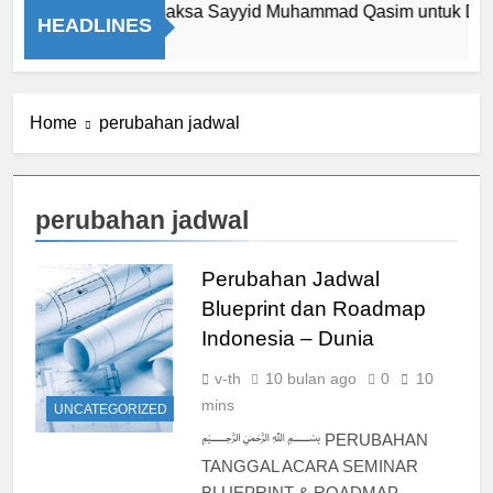
kang Diki Memaksa Sayyid Muhammad Qasim untuk Dibai
HEADLINES
5 Jam Ago
Home
perubahan jadwal
perubahan jadwal
Perubahan Jadwal
Blueprint dan Roadmap
Indonesia – Dunia
v-th
10 bulan ago
0
10
mins
UNCATEGORIZED
﷽ PERUBAHAN
TANGGAL ACARA SEMINAR
BLUEPRINT & ROADMAP