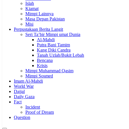
Islah
Kiamat
Mimpi Lainnya
Masa Depan Pakistan
Misi
Perpustakaan Berita Langit
Seri Ta’bir Mimpi umat Dunia
Al-Mahdi
Putra Bani Tamim
Kang Diki Candra
Tanah Uzlah/Bukit Lebah
Bencana
Krisis
Mimpi Muhammad Qasim
Mimpi Sosmed
Imam Al-Mahdi
World War
Dajjal
Daily Gaza
Fact
Incident
Proof of Dream
Question