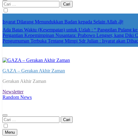
Cari
untuk:
Isyarat Dilarang Menundukkan Badan kepada Selain Allah ﷻ
Ada Batas Waktu (Kesempatan) untuk Uzlah : “ Panggilan Pulang k
Pergantian Kepemimpinan Nusantara: Prabowo Lengser, kang Diki Ca
Pengumuman Terbuka Tentang Mimpi Sdr Julian : Isyarat akan Diba
GAZA – Gerakan Akhir Zaman
Gerakan Akhir Zaman
Newsletter
Random News
Cari
untuk:
Menu