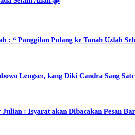
Isyarat Dilarang Menundukkan Badan kepada Selain Allah ﷻ
h : “ Panggilan Pulang ke Tanah Uzlah Se
owo Lengser, kang Diki Candra Sang Satri
ulian : Isyarat akan Dibacakan Pesan Ba