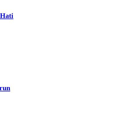
 Hati
a akan Menjadi Sebab Rahmat Allah ﷻ Turun