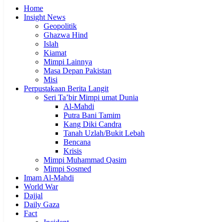
Home
Insight News
Geopolitik
Ghazwa Hind
Islah
Kiamat
Mimpi Lainnya
Masa Depan Pakistan
Misi
Perpustakaan Berita Langit
Seri Ta’bir Mimpi umat Dunia
Al-Mahdi
Putra Bani Tamim
Kang Diki Candra
Tanah Uzlah/Bukit Lebah
Bencana
Krisis
Mimpi Muhammad Qasim
Mimpi Sosmed
Imam Al-Mahdi
World War
Dajjal
Daily Gaza
Fact