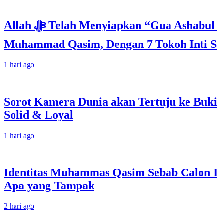
Allah ﷻ Telah Menyiapkan “Gua Ashabul Kahfi” Akhir Zaman Bagi Para Helper Muhammad Qasim, Kuncinya di Tangan
Muhammad Qasim, Dengan 7 Tokoh Inti Se
1 hari ago
Sorot Kamera Dunia akan Tertuju ke Buki
Solid & Loyal
1 hari ago
Identitas Muhammas Qasim Sebab Calon I
Apa yang Tampak
2 hari ago