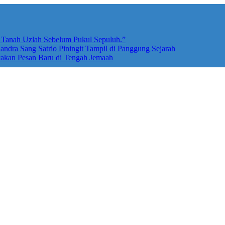
e Tanah Uzlah Sebelum Pukul Sepuluh.”
ndra Sang Satrio Piningit Tampil di Panggung Sejarah
cakan Pesan Baru di Tengah Jemaah