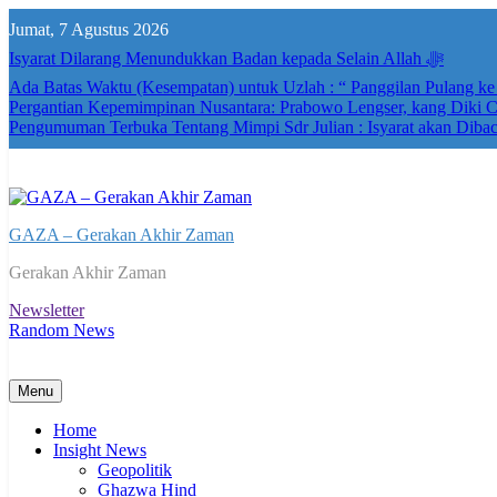
Skip
Jumat, 7 Agustus 2026
to
content
Isyarat Dilarang Menundukkan Badan kepada Selain Allah ﷻ
Ada Batas Waktu (Kesempatan) untuk Uzlah : “ Panggilan Pulang k
Pergantian Kepemimpinan Nusantara: Prabowo Lengser, kang Diki Ca
Pengumuman Terbuka Tentang Mimpi Sdr Julian : Isyarat akan Diba
GAZA – Gerakan Akhir Zaman
Gerakan Akhir Zaman
Newsletter
Random News
Menu
Home
Insight News
Geopolitik
Ghazwa Hind