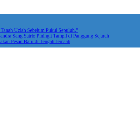
e Tanah Uzlah Sebelum Pukul Sepuluh.”
ndra Sang Satrio Piningit Tampil di Panggung Sejarah
cakan Pesan Baru di Tengah Jemaah