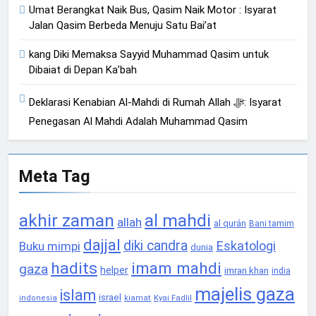
Umat Berangkat Naik Bus, Qasim Naik Motor : Isyarat
Jalan Qasim Berbeda Menuju Satu Bai’at
kang Diki Memaksa Sayyid Muhammad Qasim untuk
Dibaiat di Depan Ka’bah
Deklarasi Kenabian Al-Mahdi di Rumah Allah ﷻ: Isyarat
Penegasan Al Mahdi Adalah Muhammad Qasim
Meta Tag
akhir zaman
al mahdi
allah
al qurán
Bani tamim
dajjal
diki candra
Eskatologi
Buku mimpi
dunia
hadits
imam mahdi
gaza
helper
imran khan
india
majelis gaza
islam
israel
Kyai Fadlil
indonesia
kiamat