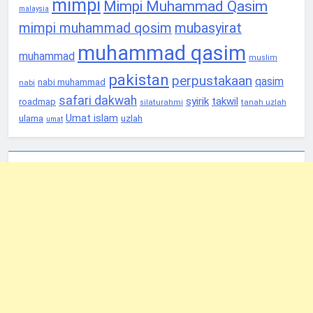
mimpi
Mimpi Muhammad Qasim
malaysia
mimpi muhammad qosim
mubasyirat
muhammad qasim
muhammad
muslim
pakistan
perpustakaan
qasim
nabi muhammad
nabi
safari dakwah
syirik
takwil
roadmap
tanah uzlah
silaturahmi
Umat islam
ulama
uzlah
umat