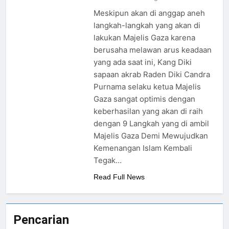
Ada Batas Waktu
Meskipun akan di anggap aneh
(Kesempatan) untuk Uzlah : “
langkah-langkah yang akan di
Panggilan Pulang ke Tanah
2 Hari Ago
lakukan Majelis Gaza karena
Uzlah Sebelum Pukul
Pergantian Kepemimpinan
Sepuluh.”
berusaha melawan arus keadaan
Nusantara: Prabowo
Lengser, kang Diki Candra
yang ada saat ini, Kang Diki
2 Hari Ago
Sang Satrio Piningit Tampil
sapaan akrab Raden Diki Candra
Pengumuman
di Panggung Sejarah
Terbuka Tentang
Purnama selaku ketua Majelis
Mimpi Sdr Julian :
Gaza sangat optimis dengan
2 Hari Ago
Isyarat akan
keberhasilan yang akan di raih
Allah ﷻ Telah Menyiapkan
Dibacakan Pesan
dengan 9 Langkah yang di ambil
Baru di Tengah
“Gua Ashabul Kahfi” Akhir
Jemaah
Majelis Gaza Demi Mewujudkan
Zaman Bagi Para Helper
3 Hari Ago
Muhammad Qasim, Kuncinya
Kemenangan Islam Kembali
di Tangan Muhammad Qasim,
Tegak…
Dengan 7 Tokoh Inti Sebagai
Porosnya dan Hanya Jiwa-
Read Full News
jiwa yang Suci yang Diijinkan
Masuk
Pencarian