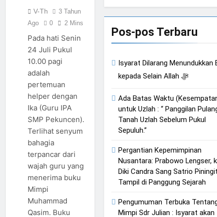
Qasim Sebab
Bahasa
Tangan
2 Hari Ago
Dipaksa Terang
V-Th
3 Tahun
Calon Imam
Muhammad
Ketika
& Sebuah
Mahdi Masalah
Qasim, Dengan
Ago
0
2 Mins
Istikharah
Barisan yang
Pos-pos Terbaru
Tertutup dari
7 Tokoh Inti
Dijawab Lewat
Diakui, Solid &
Pada hati Senin
2 Hari Ago
Mayoritas
Sebagai
Wajah (kang
Loyal
Cahaya dari
24 Juli Pukul
Manusia,
Porosnya dan
Diki) : Isyarat
Timur: Isyarat
Kemuliaannya
Hanya Jiwa-
10.00 pagi
Isyarat Dilarang Menundukkan
Petunjuk
Kebangkitan
Jauh dari Apa
jiwa yang Suci
3 Hari Ago
Melalui Jalan
adalah
kepada Selain Allah ﷻ
Islam Dimulai
yang Tampak
yang Diijinkan
Isyarat
Hati
pertemuan
dari Arah Timur
Masuk
Kebangkitan :
helper dengan
Ada Batas Waktu (Kesempata
Indonesia &
3 Hari Ago
Ika (Guru IPA
Malaysia akan
untuk Uzlah : “ Panggilan Pulan
Menjadi Sebab
SMP Pekuncen).
Tanah Uzlah Sebelum Pukul
Rahmat Allah
Sepuluh.”
Terlihat senyum
ﷻ Turun
bahagia
Pergantian Kepemimpinan
terpancar dari
Nusantara: Prabowo Lengser, 
wajah guru yang
Diki Candra Sang Satrio Piningi
menerima buku
Tampil di Panggung Sejarah
Mimpi
Muhammad
Pengumuman Terbuka Tentan
Qasim. Buku
Mimpi Sdr Julian : Isyarat akan