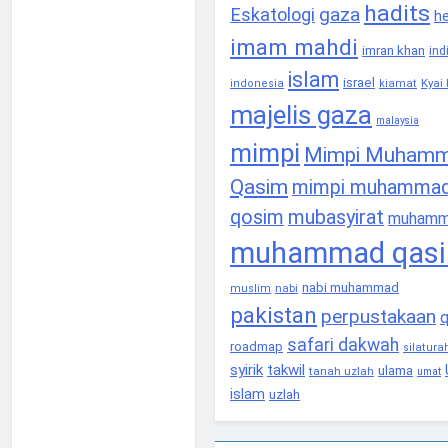
hadits
gaza
Eskatologi
he
imam mahdi
imran khan
ind
islam
israel
Kyai 
indonesia
kiamat
majelis gaza
malaysia
mimpi
Mimpi Muham
Qasim
mimpi muhamma
qosim
mubasyirat
muhamm
muhammad qas
nabi muhammad
nabi
muslim
pakistan
perpustakaan
safari dakwah
roadmap
silatur
syirik
takwil
ulama
tanah uzlah
umat
islam
uzlah