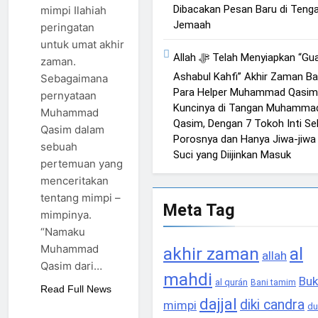
Dibacakan Pesan Baru di Teng
mimpi Ilahiah
Jemaah
peringatan
untuk umat akhir
Allah ﷻ Telah Menyiapkan “Gua
zaman.
Ashabul Kahfi” Akhir Zaman Ba
Sebagaimana
Para Helper Muhammad Qasim
pernyataan
Kuncinya di Tangan Muhamma
Muhammad
Qasim, Dengan 7 Tokoh Inti Se
Qasim dalam
Porosnya dan Hanya Jiwa-jiwa
sebuah
Suci yang Diijinkan Masuk
pertemuan yang
menceritakan
tentang mimpi –
Meta Tag
mimpinya.
“Namaku
Muhammad
akhir zaman
al
allah
Qasim dari…
mahdi
Buk
al qurán
Bani tamim
Read Full News
dajjal
diki candra
mimpi
du