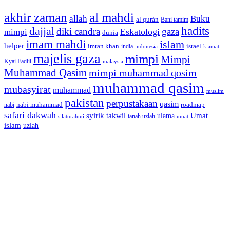
akhir zaman
al mahdi
allah
Buku
al qurán
Bani tamim
dajjal
hadits
diki candra
gaza
Eskatologi
mimpi
dunia
imam mahdi
islam
helper
imran khan
israel
india
indonesia
kiamat
majelis gaza
mimpi
Mimpi
Kyai Fadlil
malaysia
Muhammad Qasim
mimpi muhammad qosim
muhammad qasim
mubasyirat
muhammad
muslim
pakistan
perpustakaan
qasim
nabi muhammad
roadmap
nabi
safari dakwah
syirik
takwil
Umat
ulama
silaturahmi
tanah uzlah
umat
islam
uzlah