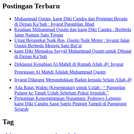
Postingan Terbaru
Muhammad Qasim, kang Diki Candra dan Pemimpi Berada
di Depan Ka’bah : Isyarat Panggilan Jihad
Keadaan Muhammad Qasim dan kang Diki Candra : Berbeda
Jalan Namun Satu Tujuan
Umat Berangkat Naik Bus, Qasim Naik Motor : Isyarat Jalan
Qasim Berbeda Menuju Satu Bai’at
kang Diki Memaksa Sayyid Muhammad Qasim untuk Dibaiat
di Depan Ka’bah
Deklarasi Kenabian Al-Mahdi di Rumah Allah ﷻ: Isyarat
Penegasan Al Mahdi Adalah Muhammad Qasim
Isyarat Dilarang Menundukkan Badan kepada Selain Allah ﷻ
Ada Batas Waktu (Kesempatan) untuk Uzlah : “ Panggilan
Pulang ke Tanah Uzlah Sebelum Pukul Sepuluh.”
Pergantian Kepemimpinan Nusantara: Prabowo Lengser,
kang Diki Candra Sang Satrio Piningit Tampil di Panggung
Sejarah
Tag