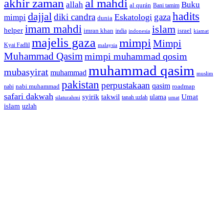
akhir zaman
al mahdi
allah
Buku
al qurán
Bani tamim
dajjal
hadits
diki candra
gaza
Eskatologi
mimpi
dunia
imam mahdi
islam
helper
imran khan
israel
india
indonesia
kiamat
majelis gaza
mimpi
Mimpi
Kyai Fadlil
malaysia
Muhammad Qasim
mimpi muhammad qosim
muhammad qasim
mubasyirat
muhammad
muslim
pakistan
perpustakaan
qasim
nabi muhammad
roadmap
nabi
safari dakwah
syirik
takwil
Umat
ulama
silaturahmi
tanah uzlah
umat
islam
uzlah