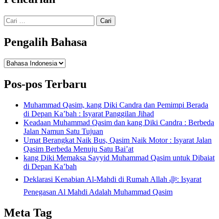
Cari
untuk:
Pengalih Bahasa
Pengalih
Bahasa
Pos-pos Terbaru
Muhammad Qasim, kang Diki Candra dan Pemimpi Berada
di Depan Ka’bah : Isyarat Panggilan Jihad
Keadaan Muhammad Qasim dan kang Diki Candra : Berbeda
Jalan Namun Satu Tujuan
Umat Berangkat Naik Bus, Qasim Naik Motor : Isyarat Jalan
Qasim Berbeda Menuju Satu Bai’at
kang Diki Memaksa Sayyid Muhammad Qasim untuk Dibaiat
di Depan Ka’bah
Deklarasi Kenabian Al-Mahdi di Rumah Allah ﷻ: Isyarat
Penegasan Al Mahdi Adalah Muhammad Qasim
Meta Tag