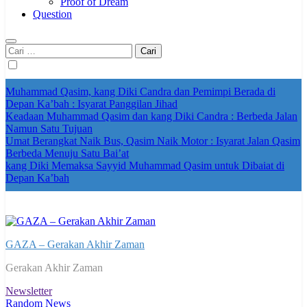
Proof of Dream
Question
Cari
untuk:
Muhammad Qasim, kang Diki Candra dan Pemimpi Berada di
Depan Ka’bah : Isyarat Panggilan Jihad
Keadaan Muhammad Qasim dan kang Diki Candra : Berbeda Jalan
Namun Satu Tujuan
Umat Berangkat Naik Bus, Qasim Naik Motor : Isyarat Jalan Qasim
Berbeda Menuju Satu Bai’at
kang Diki Memaksa Sayyid Muhammad Qasim untuk Dibaiat di
Depan Ka’bah
GAZA – Gerakan Akhir Zaman
Gerakan Akhir Zaman
Newsletter
Random News