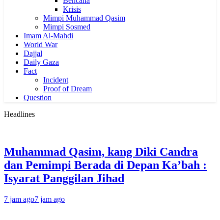
Bencana
Krisis
Mimpi Muhammad Qasim
Mimpi Sosmed
Imam Al-Mahdi
World War
Dajjal
Daily Gaza
Fact
Incident
Proof of Dream
Question
Headlines
Muhammad Qasim, kang Diki Candra
dan Pemimpi Berada di Depan Ka’bah :
Isyarat Panggilan Jihad
7 jam ago
7 jam ago