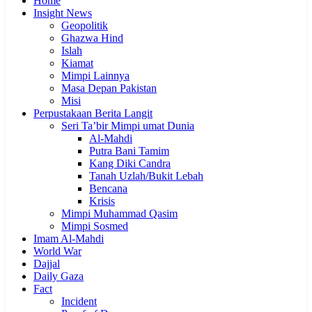
Home
Insight News
Geopolitik
Ghazwa Hind
Islah
Kiamat
Mimpi Lainnya
Masa Depan Pakistan
Misi
Perpustakaan Berita Langit
Seri Ta’bir Mimpi umat Dunia
Al-Mahdi
Putra Bani Tamim
Kang Diki Candra
Tanah Uzlah/Bukit Lebah
Bencana
Krisis
Mimpi Muhammad Qasim
Mimpi Sosmed
Imam Al-Mahdi
World War
Dajjal
Daily Gaza
Fact
Incident