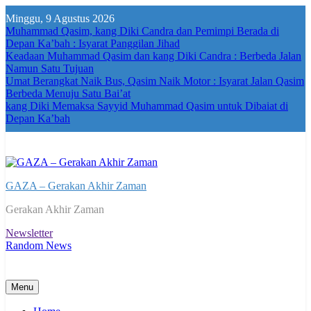
Skip
Minggu, 9 Agustus 2026
to
Muhammad Qasim, kang Diki Candra dan Pemimpi Berada di
content
Depan Ka’bah : Isyarat Panggilan Jihad
Keadaan Muhammad Qasim dan kang Diki Candra : Berbeda Jalan
Namun Satu Tujuan
Umat Berangkat Naik Bus, Qasim Naik Motor : Isyarat Jalan Qasim
Berbeda Menuju Satu Bai’at
kang Diki Memaksa Sayyid Muhammad Qasim untuk Dibaiat di
Depan Ka’bah
GAZA – Gerakan Akhir Zaman
Gerakan Akhir Zaman
Newsletter
Random News
Menu