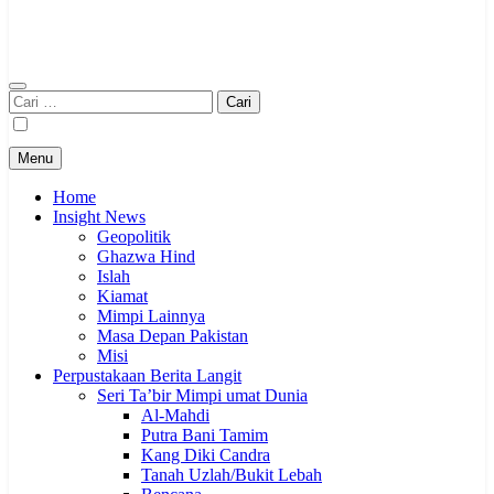
Cari
untuk:
Menu
Home
Insight News
Geopolitik
Ghazwa Hind
Islah
Kiamat
Mimpi Lainnya
Masa Depan Pakistan
Misi
Perpustakaan Berita Langit
Seri Ta’bir Mimpi umat Dunia
Al-Mahdi
Putra Bani Tamim
Kang Diki Candra
Tanah Uzlah/Bukit Lebah