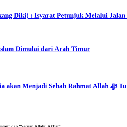
ang Diki) : Isyarat Petunjuk Melalui Jalan
Islam Dimulai dari Arah Timur
Isyarat Kebangkitan : Indonesia & Malaysi
bisan” dan “Seruan Allahu Akbar”