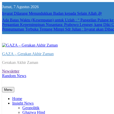
Skip
Jumat, 7 Agustus 2026
to
content
Isyarat Dilarang Menundukkan Badan kepada Selain Allah ﷻ
Ada Batas Waktu (Kesempatan) untuk Uzlah : “ Panggilan Pulang k
Pergantian Kepemimpinan Nusantara: Prabowo Lengser, kang Diki Ca
Pengumuman Terbuka Tentang Mimpi Sdr Julian : Isyarat akan Diba
GAZA – Gerakan Akhir Zaman
Gerakan Akhir Zaman
Newsletter
Random News
Menu
Home
Insight News
Geopolitik
Ghazwa Hind