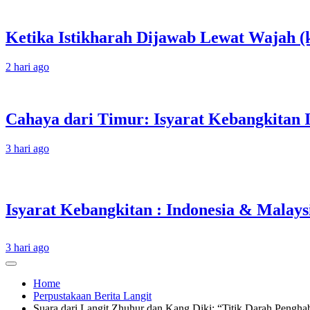
Ketika Istikharah Dijawab Lewat Wajah (k
2 hari ago
Cahaya dari Timur: Isyarat Kebangkitan 
3 hari ago
3 hari ago
Home
Perpustakaan Berita Langit
Suara dari Langit Zhuhur dan Kang Diki: “Titik Darah Pengha