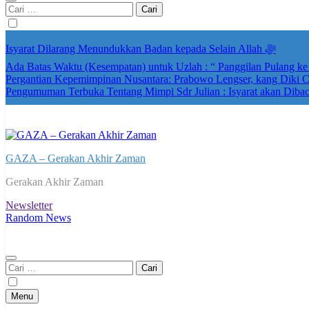
Cari
untuk:
Isyarat Dilarang Menundukkan Badan kepada Selain Allah ﷻ
Ada Batas Waktu (Kesempatan) untuk Uzlah : “ Panggilan Pulang k
Pergantian Kepemimpinan Nusantara: Prabowo Lengser, kang Diki Ca
Pengumuman Terbuka Tentang Mimpi Sdr Julian : Isyarat akan Diba
GAZA – Gerakan Akhir Zaman
Gerakan Akhir Zaman
Newsletter
Random News
Cari
untuk:
Menu