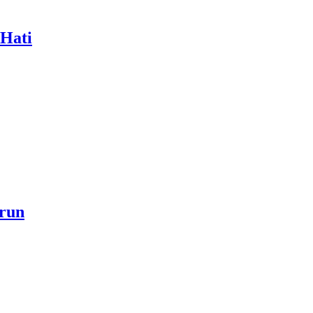
 Hati
a akan Menjadi Sebab Rahmat Allah ﷻ Turun