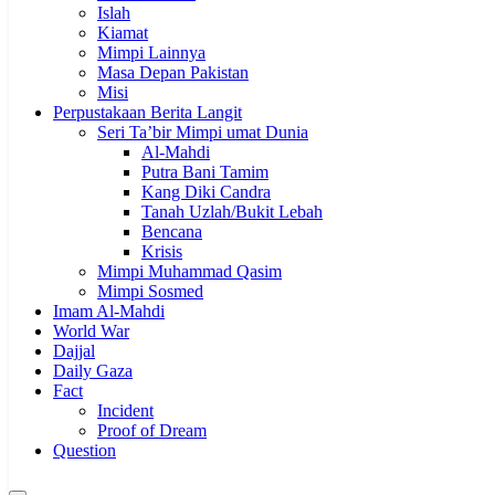
Islah
Kiamat
Mimpi Lainnya
Masa Depan Pakistan
Misi
Perpustakaan Berita Langit
Seri Ta’bir Mimpi umat Dunia
Al-Mahdi
Putra Bani Tamim
Kang Diki Candra
Tanah Uzlah/Bukit Lebah
Bencana
Krisis
Mimpi Muhammad Qasim
Mimpi Sosmed
Imam Al-Mahdi
World War
Dajjal
Daily Gaza
Fact
Incident
Proof of Dream
Question