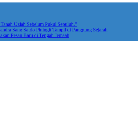
e Tanah Uzlah Sebelum Pukul Sepuluh.”
ndra Sang Satrio Piningit Tampil di Panggung Sejarah
cakan Pesan Baru di Tengah Jemaah