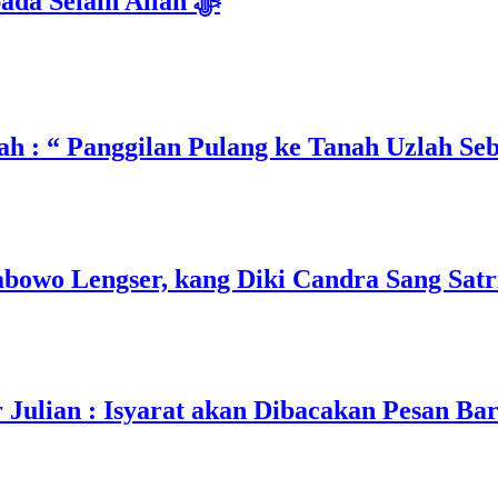
Isyarat Dilarang Menundukkan Badan kepada Selain Allah ﷻ
h : “ Panggilan Pulang ke Tanah Uzlah Se
owo Lengser, kang Diki Candra Sang Satri
ulian : Isyarat akan Dibacakan Pesan Ba