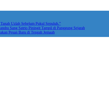
e Tanah Uzlah Sebelum Pukul Sepuluh.”
ndra Sang Satrio Piningit Tampil di Panggung Sejarah
cakan Pesan Baru di Tengah Jemaah