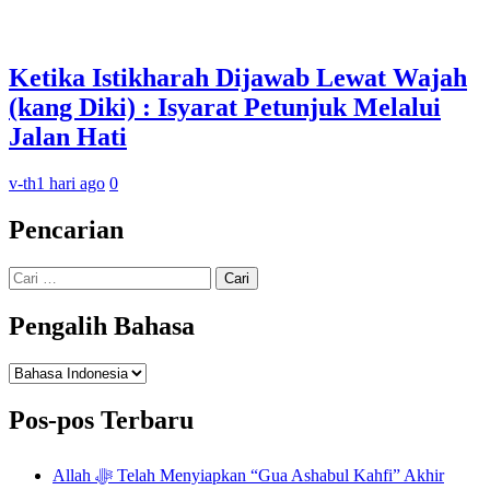
Ketika Istikharah Dijawab Lewat Wajah
(kang Diki) : Isyarat Petunjuk Melalui
Jalan Hati
v-th
1 hari ago
0
Pencarian
Cari
untuk:
Pengalih Bahasa
Pengalih
Bahasa
Pos-pos Terbaru
Allah ﷻ Telah Menyiapkan “Gua Ashabul Kahfi” Akhir