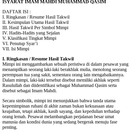
ISYARAT IMAM MAHDI MUHAMMAD QASIM
DAFTAR ISI :
I. Ringkasan / Resume Hasil Takwil
II. Kesimpulan Utama Hasil Takwil
III. Hasil Takwil Per Simbol Mimpi
IV. Hadits-Hadits yang Sejalan
V. Klasifikasi Tingkat Mimpi
VI. Penutup Syar’i
VII. Isi Mimpi
I. Ringkasan / Resume Hasil Takwil
Mimpi ini menggambarkan sebuah peristiwa di dalam pesawat yang
menampilkan seorang laki-laki berakhlak mulia, menolong seorang
perempuan tua yang sakit, sementara orang lain mengabaikannya.
Dalam mimpi, laki-laki tersebut disebut memiliki akhlak seperti
Rasulullah dan diidentifikasi sebagai Muhammad Qasim serta
disebut sebagai Imam Mahdi.
Secara simbolik, mimpi ini menunjukkan bahwa tanda utama
kepemimpinan ruhani di akhir zaman bukan kekuasaan atau
keajaiban, tetapi akhlak, kasih sayang, dan kepedulian terhadap
orang lemah. Pesawat melambangkan perjalanan besar umat
manusia dan kondisi dunia yang sedang bergerak menuju fase
penting.