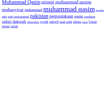
Muhammad Qasim
mimpi muhammad qosim
muhammad qasim
mubasyirat
muhammad
muslim
pakistan
perpustakaan
qasim
nabi muhammad
roadmap
nabi
safari dakwah
syirik
takwil
Umat
ulama
silaturahmi
tanah uzlah
umat
islam
uzlah