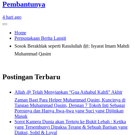
Pembantunya
4 hari ago
Home
Perpustakaan Berita Langit
Sosok Berakhlak seperti Rasulullah ﷺ: Isyarat Imam Mahdi
Muhammad Qasim
Postingan Terbaru
Allah ﷻ Telah Menyiapkan “Gua Ashabul Kahfi” Akhir
Zaman Bagi Para Helper Muhammad Qasim, Kuncinya di
Tangan Muhammad Qasim, Dengan 7 Tokoh Inti Sebagai
Porosnya dan Hanya Jiwa-jiwa yang Suci yang Diijinkan
Masuk
Sorot Kamera Dunia akan Tertuju ke Bukit Lebah : Ketika
yang Tersembunyi Dipaksa Terang & Sebuah Barisan yang
Diakui, Solid & Loyal