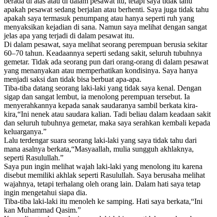
berada di atas atau di dalam pesawat itu, tetapi saya tidak tahu
apakah pesawat sedang berjalan atau berhenti. Saya juga tidak tahu
apakah saya termasuk penumpang atau hanya seperti ruh yang
menyaksikan kejadian di sana. Namun saya melihat dengan sangat
jelas apa yang terjadi di dalam pesawat itu.
Di dalam pesawat, saya melihat seorang perempuan berusia sekitar
60–70 tahun. Keadaannya seperti sedang sakit, seluruh tubuhnya
gemetar. Tidak ada seorang pun dari orang-orang di dalam pesawat
yang menanyakan atau memperhatikan kondisinya. Saya hanya
menjadi saksi dan tidak bisa berbuat apa-apa.
Tiba-tiba datang seorang laki-laki yang tidak saya kenal. Dengan
sigap dan sangat lembut, ia menolong perempuan tersebut. Ia
menyerahkannya kepada sanak saudaranya sambil berkata kira-
kira,“Ini nenek atau saudara kalian. Tadi beliau dalam keadaan sakit
dan seluruh tubuhnya gemetar, maka saya serahkan kembali kepada
keluarganya.”
Lalu terdengar suara seorang laki-laki yang saya tidak tahu dari
mana asalnya berkata,“Masyaallah, mulia sungguh akhlaknya,
seperti Rasulullah.”
Saya pun ingin melihat wajah laki-laki yang menolong itu karena
disebut memiliki akhlak seperti Rasulullah. Saya berusaha melihat
wajahnya, tetapi terhalang oleh orang lain. Dalam hati saya tetap
ingin mengetahui siapa dia.
Tiba-tiba laki-laki itu menoleh ke samping. Hati saya berkata,“Ini
kan Muhammad Qasim.”