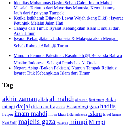
Identitas Muhammas Qasim Sebab Calon Imam Mahdi
Masalah Tertutup dari Mayoritas Manusia, Kemuliaannya
Jauh dari Apa yang Tampak
Ketika Istikharah Dijawab Lewat Wajah (kang Diki) : Isyarat
Petunjuk Melalui Jalan Hati
Cahaya dari Timur: Isyarat Kebangkitan Islam Dimulai dari
Arah Timur
Isyarat Kebangkitan : Indonesia & Malaysia akan Menjadi
Sebab Rahmat Allah ﷻ Turun
Mimpi 5 Pemuda Palestina : Rasulullah ﷺ Bersabda Bahwa
Muslim Indonesia Sebagai Pembebas Al Quds
Negara Asing (Bukan Pakistan) Namun Tampak Religius:
Isyarat Titik Kebangkitan Islam dari Timur
Tag
akhir zaman
al mahdi
allah
Buku
al qurán
Bani tamim
dajjal
hadits
diki candra
gaza
Eskatologi
mimpi
dunia
imam mahdi
islam
helper
imran khan
israel
india
indonesia
kiamat
majelis gaza
mimpi
Mimpi
Kyai Fadlil
malaysia