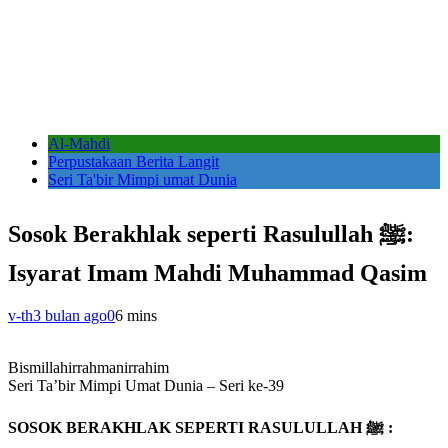
Al-Mahdi
Perpustakaan Berita Langit
Seri Ta'bir Mimpi umat Dunia
Sosok Berakhlak seperti Rasulullah ﷺ:
Isyarat Imam Mahdi Muhammad Qasim
v-th
3 bulan ago
0
6 mins
Bismillahirrahmanirrahim
Seri Ta’bir Mimpi Umat Dunia – Seri ke-39
SOSOK BERAKHLAK SEPERTI RASULULLAH ﷺ :