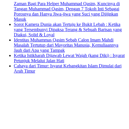
Zaman Bagi Para Helper Muhammad Qasim, Kuncinya di
Tangan Muhammad Qasim, Dengan 7 Tokoh Inti Sebagai
Porosnya dan Hanya Jiwa-jiwa yang Suci yang Diijinkan
Masuk
Sorot Kamera Dunia akan Tertuju ke Bukit Lebah : Ketika
yang Tersembunyi Dipaksa Terang & Sebuah Barisan yang
Diakui, Solid & Loyal
Identitas Muhammas Qasim Sebab Calon Imam Mahdi
Masalah Tertutup dari Mayoritas Manusia, Kemuliaannya
Jauh dari Apa yang Tampak
Ketika Istikharah Dijawab Lewat Wajah (kang Diki) : Isyarat
Petunjuk Melalui Jalan Hati
Cahaya dari Timur: Isyarat Kebangkitan Islam Dimulai dari
Arah Timur