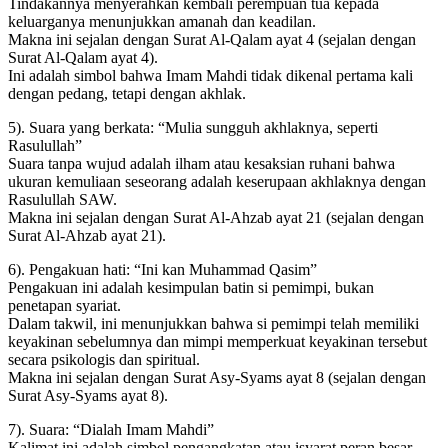
Tindakannya menyerahkan kembali perempuan tua kepada
keluarganya menunjukkan amanah dan keadilan.
Makna ini sejalan dengan Surat Al-Qalam ayat 4 (sejalan dengan
Surat Al-Qalam ayat 4).
Ini adalah simbol bahwa Imam Mahdi tidak dikenal pertama kali
dengan pedang, tetapi dengan akhlak.
5). Suara yang berkata: “Mulia sungguh akhlaknya, seperti
Rasulullah”
Suara tanpa wujud adalah ilham atau kesaksian ruhani bahwa
ukuran kemuliaan seseorang adalah keserupaan akhlaknya dengan
Rasulullah SAW.
Makna ini sejalan dengan Surat Al-Ahzab ayat 21 (sejalan dengan
Surat Al-Ahzab ayat 21).
6). Pengakuan hati: “Ini kan Muhammad Qasim”
Pengakuan ini adalah kesimpulan batin si pemimpi, bukan
penetapan syariat.
Dalam takwil, ini menunjukkan bahwa si pemimpi telah memiliki
keyakinan sebelumnya dan mimpi memperkuat keyakinan tersebut
secara psikologis dan spiritual.
Makna ini sejalan dengan Surat Asy-Syams ayat 8 (sejalan dengan
Surat Asy-Syams ayat 8).
7). Suara: “Dialah Imam Mahdi”
Kalimat ini adalah simbol pengangkatan atau isyarat peran besar,