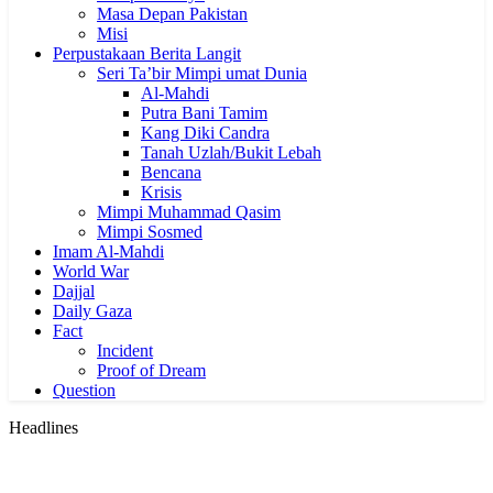
Masa Depan Pakistan
Misi
Perpustakaan Berita Langit
Seri Ta’bir Mimpi umat Dunia
Al-Mahdi
Putra Bani Tamim
Kang Diki Candra
Tanah Uzlah/Bukit Lebah
Bencana
Krisis
Mimpi Muhammad Qasim
Mimpi Sosmed
Imam Al-Mahdi
World War
Dajjal
Daily Gaza
Fact
Incident
Proof of Dream
Question
Headlines