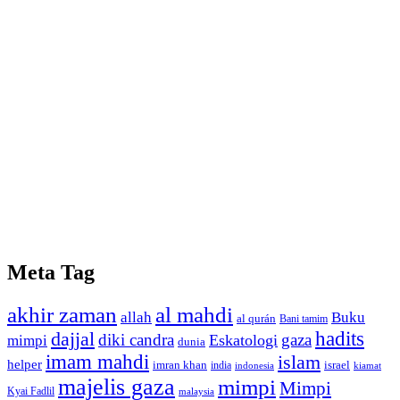
Meta Tag
akhir zaman
al mahdi
allah
Buku
al qurán
Bani tamim
dajjal
hadits
diki candra
gaza
Eskatologi
mimpi
dunia
imam mahdi
islam
helper
imran khan
israel
india
indonesia
kiamat
majelis gaza
mimpi
Mimpi
Kyai Fadlil
malaysia