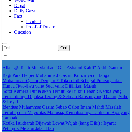
World War
Dajjal
Daily Gaza
Fact
Incident
Proof of Dream
Question
Cari
untuk:
Allah ﷻ Telah Menyiapkan “Gua Ashabul Kahfi” Akhir Zaman
Bagi Para Helper Muhammad Qasim, Kuncinya di Tangan
Muhammad Qasim, Dengan 7 Tokoh Inti Sebagai Porosnya dan
Hanya Jiwa-jiwa yang Suci yang Diijinkan Masuk
Sorot Kamera Dunia akan Tertuju ke Bukit Lebah : Ketika yang
Tersembunyi Dipaksa Terang & Sebuah Barisan yang Diakui, Solid
& Loyal
Identitas Muhammas Qasim Sebab Calon Imam Mahdi Masalah
Tertutup dari Mayoritas Manusia, Kemuliaannya Jauh dari Apa yang
Tampak
Ketika Istikharah Dijawab Lewat Wajah (kang Diki) : Isyarat
Petunjuk Melalui Jalan Hati