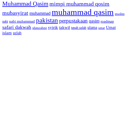
Muhammad Qasim
mimpi muhammad qosim
muhammad qasim
mubasyirat
muhammad
muslim
pakistan
perpustakaan
qasim
nabi muhammad
roadmap
nabi
safari dakwah
syirik
takwil
Umat
ulama
silaturahmi
tanah uzlah
umat
islam
uzlah