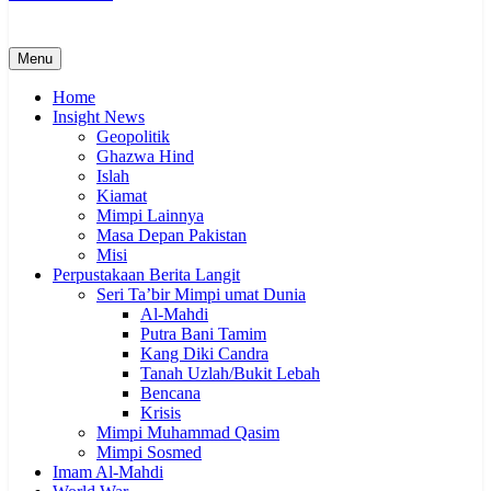
Menu
Home
Insight News
Geopolitik
Ghazwa Hind
Islah
Kiamat
Mimpi Lainnya
Masa Depan Pakistan
Misi
Perpustakaan Berita Langit
Seri Ta’bir Mimpi umat Dunia
Al-Mahdi
Putra Bani Tamim
Kang Diki Candra
Tanah Uzlah/Bukit Lebah
Bencana
Krisis
Mimpi Muhammad Qasim
Mimpi Sosmed
Imam Al-Mahdi