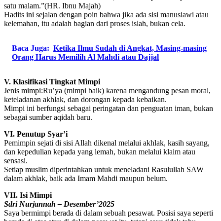
satu malam.”(HR. Ibnu Majah)
Hadits ini sejalan dengan poin bahwa jika ada sisi manusiawi atau
kelemahan, itu adalah bagian dari proses islah, bukan cela.
Baca Juga:
Ketika Ilmu Sudah di Angkat, Masing-masing
Orang Harus Memilih Al Mahdi atau Dajjal
V. Klasifikasi Tingkat Mimpi
Jenis mimpi:Ru’ya (mimpi baik) karena mengandung pesan moral,
keteladanan akhlak, dan dorongan kepada kebaikan.
Mimpi ini berfungsi sebagai peringatan dan penguatan iman, bukan
sebagai sumber aqidah baru.
VI. Penutup Syar’i
Pemimpin sejati di sisi Allah dikenal melalui akhlak, kasih sayang,
dan kepedulian kepada yang lemah, bukan melalui klaim atau
sensasi.
Setiap muslim diperintahkan untuk meneladani Rasulullah SAW
dalam akhlak, baik ada Imam Mahdi maupun belum.
VII. Isi Mimpi
Sdri Nurjannah – Desember’2025
Saya bermimpi berada di dalam sebuah pesawat. Posisi saya seperti