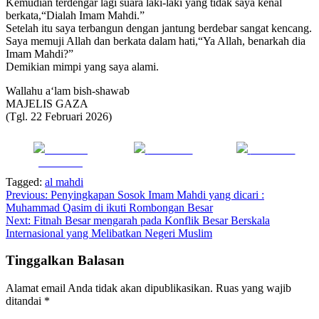
Kemudian terdengar lagi suara laki-laki yang tidak saya kenal
berkata,“Dialah Imam Mahdi.”
Setelah itu saya terbangun dengan jantung berdebar sangat kencang.
Saya memuji Allah dan berkata dalam hati,“Ya Allah, benarkah dia
Imam Mahdi?”
Demikian mimpi yang saya alami.
Wallahu a‘lam bish-shawab
MAJELIS GAZA
(Tgl. 22 Februari 2026)
Share on
Post on X
Follow us
Facebook
Tagged:
al mahdi
Navigasi
Previous:
Penyingkapan Sosok Imam Mahdi yang dicari :
Muhammad Qasim di ikuti Rombongan Besar
pos
Next:
Fitnah Besar mengarah pada Konflik Besar Berskala
Internasional yang Melibatkan Negeri Muslim
Tinggalkan Balasan
Alamat email Anda tidak akan dipublikasikan.
Ruas yang wajib
ditandai
*