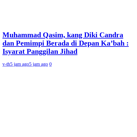
Muhammad Qasim, kang Diki Candra
dan Pemimpi Berada di Depan Ka’bah :
Isyarat Panggilan Jihad
v-th
5 jam ago
5 jam ago
0