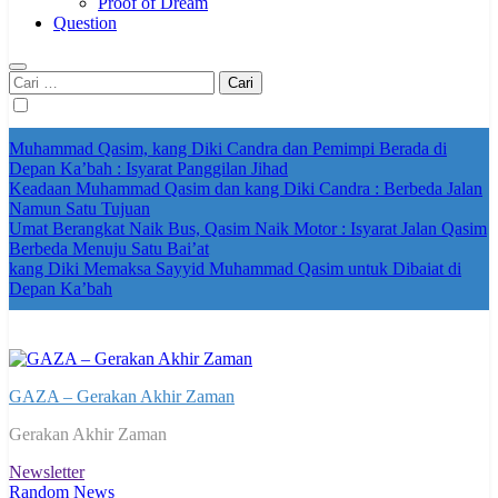
Proof of Dream
Question
Cari
untuk:
Muhammad Qasim, kang Diki Candra dan Pemimpi Berada di
Depan Ka’bah : Isyarat Panggilan Jihad
Keadaan Muhammad Qasim dan kang Diki Candra : Berbeda Jalan
Namun Satu Tujuan
Umat Berangkat Naik Bus, Qasim Naik Motor : Isyarat Jalan Qasim
Berbeda Menuju Satu Bai’at
kang Diki Memaksa Sayyid Muhammad Qasim untuk Dibaiat di
Depan Ka’bah
GAZA – Gerakan Akhir Zaman
Gerakan Akhir Zaman
Newsletter
Random News