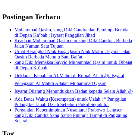
Postingan Terbaru
Muhammad Qasim, kang Diki Candra dan Pemimpi Berada
di Depan Ka’bah : Isyarat Panggilan Jihad
Keadaan Muhammad Qasim dan kang Diki Candra : Berbeda
Jalan Namun Satu Tujuan
Umat Berangkat Naik Bus, Qasim Naik Motor : Isyarat Jalan
Qasim Berbeda Menuju Satu Bai’at
kang Diki Memaksa Sayyid Muhammad Qasim untuk Dibaiat
di Depan Ka’bah
Deklarasi Kenabian Al-Mahdi di Rumah Allah ﷻ: Isyarat
Penegasan Al Mahdi Adalah Muhammad Qasim
Isyarat Dilarang Menundukkan Badan kepada Selain Allah ﷻ
Ada Batas Waktu (Kesempatan) untuk Uzlah : “ Panggilan
Pulang ke Tanah Uzlah Sebelum Pukul Sepuluh.”
Pergantian Kepemimpinan Nusantara: Prabowo Lengser,
kang Diki Candra Sang Satrio Piningit Tampil di Panggung
Sejarah
Tag