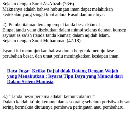
Sejalan dengan Surat Al-Ahzab (33:6).
Maknanya adalah bahwa hubungan iman dapat melahirkan
kedekatan yang sangat kuat antara Rasul dan umatnya.
2). Pemberitahuan tentang empat tanda besar kiamat
Empat tanda yang disebutkan dalam mimpi selaras dengan konsep
asyraat as-sa’ah (tanda-tanda kiamat) dalam aqidah Islam.
Sejalan dengan Surat Muhammad (47:18).
Isyarat ini menunjukkan bahwa dunia bergerak menuju fase
perubahan besar, dan umat perlu meningkatkan kesiapan iman.
Baca Juga:
Ketika Dajjal tidak Datang Dengan Wajah
yang Menakutkan : Isyarat Tipu Daya yang Muncul dari
Dalam Sistem Manusia
3.) “Tanda besar pertama adalah kemunculanmu”
Dalam kaidah ta’bir, kemunculan seseorang sebelum peristiwa besar
sering bermakna diutusnya pembawa peringatan atau pembaharu.