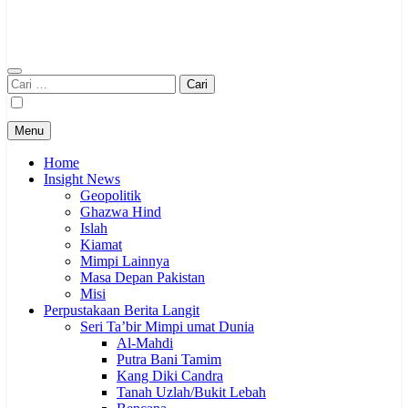
Cari
untuk:
Menu
Home
Insight News
Geopolitik
Ghazwa Hind
Islah
Kiamat
Mimpi Lainnya
Masa Depan Pakistan
Misi
Perpustakaan Berita Langit
Seri Ta’bir Mimpi umat Dunia
Al-Mahdi
Putra Bani Tamim
Kang Diki Candra
Tanah Uzlah/Bukit Lebah