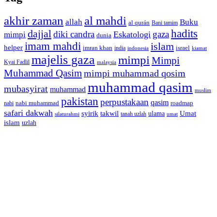
akhir zaman
al mahdi
allah
Buku
al qurán
Bani tamim
dajjal
hadits
diki candra
gaza
Eskatologi
mimpi
dunia
imam mahdi
islam
helper
imran khan
israel
india
indonesia
kiamat
majelis gaza
mimpi
Mimpi
Kyai Fadlil
malaysia
Muhammad Qasim
mimpi muhammad qosim
muhammad qasim
mubasyirat
muhammad
muslim
pakistan
perpustakaan
qasim
nabi muhammad
roadmap
nabi
safari dakwah
syirik
takwil
Umat
ulama
silaturahmi
tanah uzlah
umat
islam
uzlah