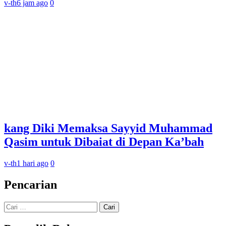
v-th
6 jam ago
0
kang Diki Memaksa Sayyid Muhammad
Qasim untuk Dibaiat di Depan Ka’bah
v-th
1 hari ago
0
Pencarian
Cari
untuk: