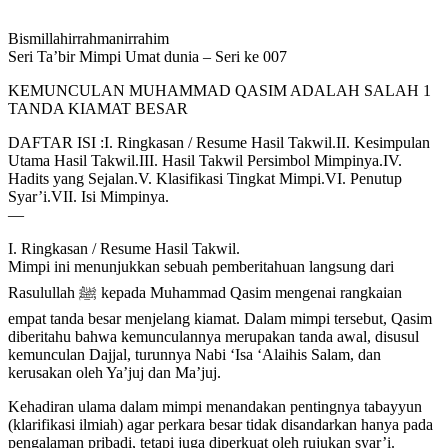
Bismillahirrahmanirrahim
Seri Ta’bir Mimpi Umat dunia – Seri ke 007
KEMUNCULAN MUHAMMAD QASIM ADALAH SALAH 1
TANDA KIAMAT BESAR
DAFTAR ISI :I. Ringkasan / Resume Hasil Takwil.II. Kesimpulan
Utama Hasil Takwil.III. Hasil Takwil Persimbol Mimpinya.IV.
Hadits yang Sejalan.V. Klasifikasi Tingkat Mimpi.VI. Penutup
Syar’i.VII. Isi Mimpinya.
—
I. Ringkasan / Resume Hasil Takwil.
Mimpi ini menunjukkan sebuah pemberitahuan langsung dari
Rasulullah ﷺ kepada Muhammad Qasim mengenai rangkaian
empat tanda besar menjelang kiamat. Dalam mimpi tersebut, Qasim
diberitahu bahwa kemunculannya merupakan tanda awal, disusul
kemunculan Dajjal, turunnya Nabi ‘Isa ‘Alaihis Salam, dan
kerusakan oleh Ya’juj dan Ma’juj.
Kehadiran ulama dalam mimpi menandakan pentingnya tabayyun
(klarifikasi ilmiah) agar perkara besar tidak disandarkan hanya pada
pengalaman pribadi, tetapi juga diperkuat oleh rujukan syar’i.