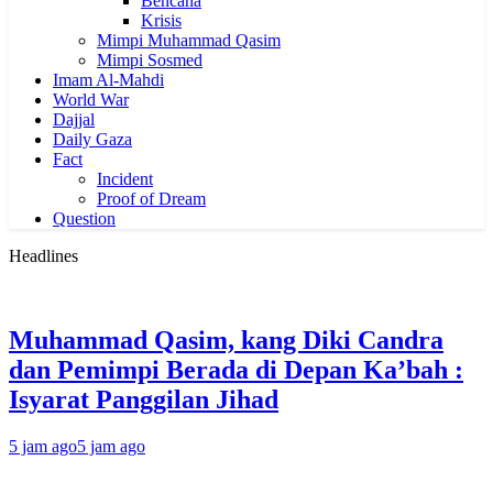
Bencana
Krisis
Mimpi Muhammad Qasim
Mimpi Sosmed
Imam Al-Mahdi
World War
Dajjal
Daily Gaza
Fact
Incident
Proof of Dream
Question
Headlines
Muhammad Qasim, kang Diki Candra
dan Pemimpi Berada di Depan Ka’bah :
Isyarat Panggilan Jihad
5 jam ago
5 jam ago