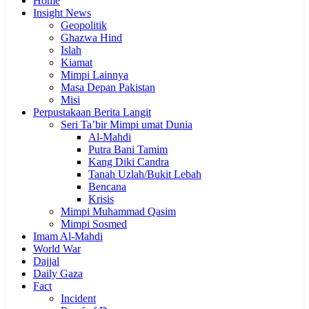
Home
Insight News
Geopolitik
Ghazwa Hind
Islah
Kiamat
Mimpi Lainnya
Masa Depan Pakistan
Misi
Perpustakaan Berita Langit
Seri Ta’bir Mimpi umat Dunia
Al-Mahdi
Putra Bani Tamim
Kang Diki Candra
Tanah Uzlah/Bukit Lebah
Bencana
Krisis
Mimpi Muhammad Qasim
Mimpi Sosmed
Imam Al-Mahdi
World War
Dajjal
Daily Gaza
Fact
Incident