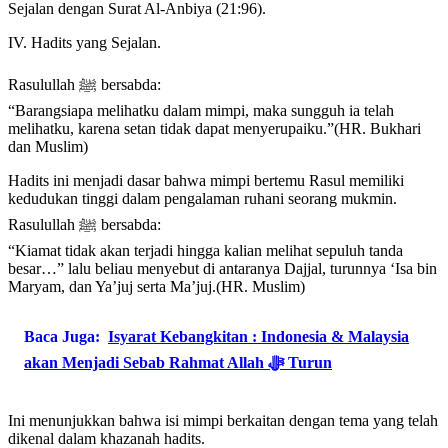
Sejalan dengan Surat Al-Anbiya (21:96).
IV. Hadits yang Sejalan.
Rasulullah ﷺ bersabda:
“Barangsiapa melihatku dalam mimpi, maka sungguh ia telah
melihatku, karena setan tidak dapat menyerupaiku.”(HR. Bukhari
dan Muslim)
Hadits ini menjadi dasar bahwa mimpi bertemu Rasul memiliki
kedudukan tinggi dalam pengalaman ruhani seorang mukmin.
Rasulullah ﷺ bersabda:
“Kiamat tidak akan terjadi hingga kalian melihat sepuluh tanda
besar…” lalu beliau menyebut di antaranya Dajjal, turunnya ‘Isa bin
Maryam, dan Ya’juj serta Ma’juj.(HR. Muslim)
Baca Juga:
Isyarat Kebangkitan : Indonesia & Malaysia
akan Menjadi Sebab Rahmat Allah ﷻ Turun
Ini menunjukkan bahwa isi mimpi berkaitan dengan tema yang telah
dikenal dalam khazanah hadits.