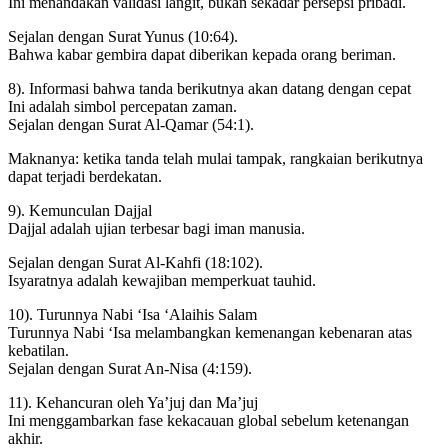
Ini menandakan validasi langit, bukan sekadar persepsi pribadi.
Sejalan dengan Surat Yunus (10:64).
Bahwa kabar gembira dapat diberikan kepada orang beriman.
8). Informasi bahwa tanda berikutnya akan datang dengan cepat
Ini adalah simbol percepatan zaman.
Sejalan dengan Surat Al-Qamar (54:1).
Maknanya: ketika tanda telah mulai tampak, rangkaian berikutnya
dapat terjadi berdekatan.
9). Kemunculan Dajjal
Dajjal adalah ujian terbesar bagi iman manusia.
Sejalan dengan Surat Al-Kahfi (18:102).
Isyaratnya adalah kewajiban memperkuat tauhid.
10). Turunnya Nabi ‘Isa ‘Alaihis Salam
Turunnya Nabi ‘Isa melambangkan kemenangan kebenaran atas
kebatilan.
Sejalan dengan Surat An-Nisa (4:159).
11). Kehancuran oleh Ya’juj dan Ma’juj
Ini menggambarkan fase kekacauan global sebelum ketenangan
akhir.