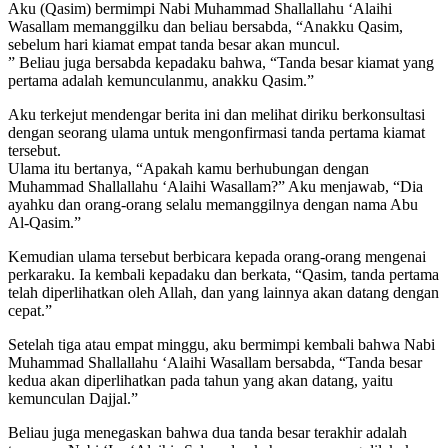
Aku (Qasim) bermimpi Nabi Muhammad Shallallahu ‘Alaihi
Wasallam memanggilku dan beliau bersabda, “Anakku Qasim,
sebelum hari kiamat empat tanda besar akan muncul.
” Beliau juga bersabda kepadaku bahwa, “Tanda besar kiamat yang
pertama adalah kemunculanmu, anakku Qasim.”
Aku terkejut mendengar berita ini dan melihat diriku berkonsultasi
dengan seorang ulama untuk mengonfirmasi tanda pertama kiamat
tersebut.
Ulama itu bertanya, “Apakah kamu berhubungan dengan
Muhammad Shallallahu ‘Alaihi Wasallam?” Aku menjawab, “Dia
ayahku dan orang-orang selalu memanggilnya dengan nama Abu
Al-Qasim.”
Kemudian ulama tersebut berbicara kepada orang-orang mengenai
perkaraku. Ia kembali kepadaku dan berkata, “Qasim, tanda pertama
telah diperlihatkan oleh Allah, dan yang lainnya akan datang dengan
cepat.”
Setelah tiga atau empat minggu, aku bermimpi kembali bahwa Nabi
Muhammad Shallallahu ‘Alaihi Wasallam bersabda, “Tanda besar
kedua akan diperlihatkan pada tahun yang akan datang, yaitu
kemunculan Dajjal.”
Beliau juga menegaskan bahwa dua tanda besar terakhir adalah