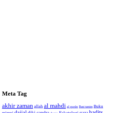
Meta Tag
akhir zaman
al mahdi
allah
Buku
al qurán
Bani tamim
dajjal
hadits
diki candra
gaza
Eskatologi
mimpi