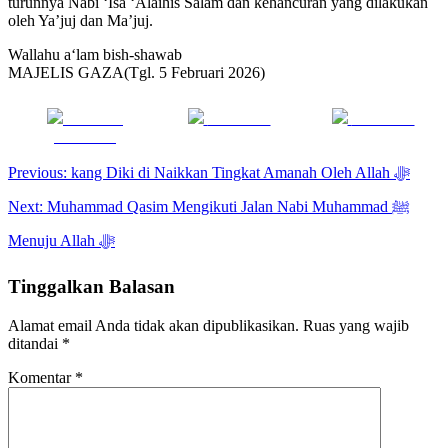
turunnya Nabi ‘Isa ‘Alaihis Salam dan kehancuran yang dilakukan
oleh Ya’juj dan Ma’juj.
Wallahu a‘lam bish-shawab
MAJELIS GAZA(Tgl. 5 Februari 2026)
Share on
Post on X
Follow us
Facebook
Navigasi
Previous:
kang Diki di Naikkan Tingkat Amanah Oleh Allah ﷻ
pos
Next:
Muhammad Qasim Mengikuti Jalan Nabi Muhammad ﷺ
Menuju Allah ﷻ
Tinggalkan Balasan
Alamat email Anda tidak akan dipublikasikan.
Ruas yang wajib
ditandai
*
Komentar
*