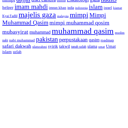
dunia
imam mahdi
islam
helper
imran khan
israel
india
indonesia
kiamat
majelis gaza
mimpi
Mimpi
Kyai Fadlil
malaysia
Muhammad Qasim
mimpi muhammad qosim
muhammad qasim
mubasyirat
muhammad
muslim
pakistan
perpustakaan
qasim
nabi muhammad
roadmap
nabi
safari dakwah
syirik
takwil
Umat
ulama
silaturahmi
tanah uzlah
umat
islam
uzlah