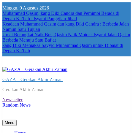
Skip
Minggu, 9 Agustus 2026
to
Muhammad Qasim, kang Diki Candra dan Pemimpi Berada di
content
Depan Ka’bah : Isyarat Panggilan Jihad
Keadaan Muhammad Qasim dan kang Diki Candra : Berbeda Jalan
Namun Satu Tujuan
Umat Berangkat Naik Bus, Qasim Naik Motor : Isyarat Jalan Qasim
Berbeda Menuju Satu Bai’at
kang Diki Memaksa Sayyid Muhammad Qasim untuk Dibaiat di
Depan Ka’bah
GAZA – Gerakan Akhir Zaman
Gerakan Akhir Zaman
Newsletter
Random News
Menu