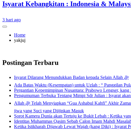
3 hari ago
Home
yakjuj
Postingan Terbaru
Isyarat Dilarang Menundukkan Badan kepada Selain Allah ﷻ
Ada Batas Waktu (Kesempatan) untuk Uzlah : “ Panggilan Pu
Pergantian Kepemimpinan Nusantara: Prabowo Lengser, kang D
Pengumuman Terbuka Tentang Mimpi Sdr Julian : Isyarat aka
Allah ﷻ Telah Menyiapkan “Gua Ashabul Kahfi” Akhir Zaman Bagi Para Helper Muhammad Qasim, Kuncinya di Tangan Muhammad Qasim, Dengan 7 Tokoh Inti Sebagai Porosnya dan Hanya Jiwa-
jiwa yang Suci yang Diijinkan Masuk
Sorot Kamera Dunia akan Tertuju ke Bukit Lebah : Ketika ya
Identitas Muhammas Qasim Sebab Calon Imam Mahdi Masalah 
Ketika Istikharah Dijawab Lewat Wajah (kang Diki) : Isyarat P