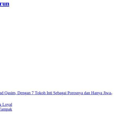
a akan Menjadi Sebab Rahmat Allah ﷻ Turun
& Loyal
 Tampak