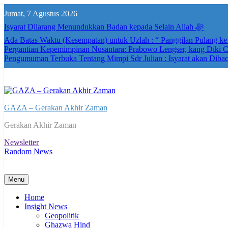
Skip
Jumat, 7 Agustus 2026
to
content
Isyarat Dilarang Menundukkan Badan kepada Selain Allah ﷻ
Ada Batas Waktu (Kesempatan) untuk Uzlah : “ Panggilan Pulang k
Pergantian Kepemimpinan Nusantara: Prabowo Lengser, kang Diki Ca
Pengumuman Terbuka Tentang Mimpi Sdr Julian : Isyarat akan Diba
GAZA – Gerakan Akhir Zaman
Gerakan Akhir Zaman
Newsletter
Random News
Menu
Home
Insight News
Geopolitik
Ghazwa Hind