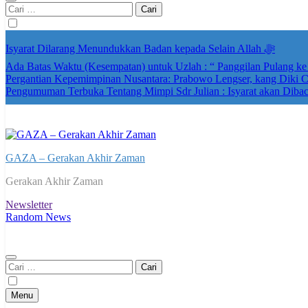
Cari
untuk:
Isyarat Dilarang Menundukkan Badan kepada Selain Allah ﷻ
Ada Batas Waktu (Kesempatan) untuk Uzlah : “ Panggilan Pulang k
Pergantian Kepemimpinan Nusantara: Prabowo Lengser, kang Diki Ca
Pengumuman Terbuka Tentang Mimpi Sdr Julian : Isyarat akan Diba
GAZA – Gerakan Akhir Zaman
Gerakan Akhir Zaman
Newsletter
Random News
Cari
untuk:
Menu