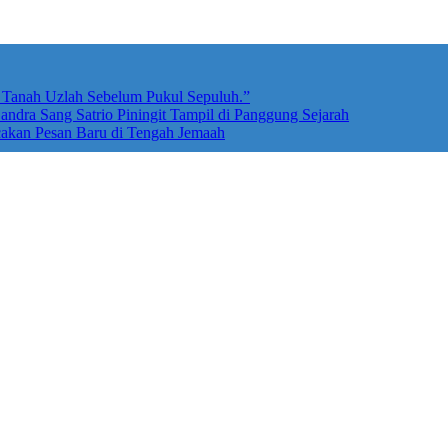
e Tanah Uzlah Sebelum Pukul Sepuluh.”
ndra Sang Satrio Piningit Tampil di Panggung Sejarah
cakan Pesan Baru di Tengah Jemaah