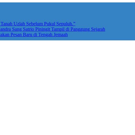
e Tanah Uzlah Sebelum Pukul Sepuluh.”
ndra Sang Satrio Piningit Tampil di Panggung Sejarah
cakan Pesan Baru di Tengah Jemaah