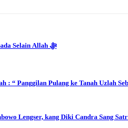
Isyarat Dilarang Menundukkan Badan kepada Selain Allah ﷻ
h : “ Panggilan Pulang ke Tanah Uzlah Se
owo Lengser, kang Diki Candra Sang Satri