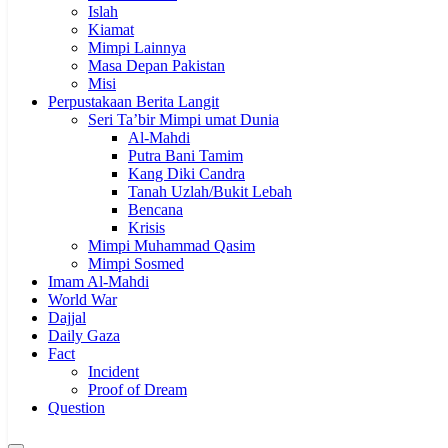
Islah
Kiamat
Mimpi Lainnya
Masa Depan Pakistan
Misi
Perpustakaan Berita Langit
Seri Ta’bir Mimpi umat Dunia
Al-Mahdi
Putra Bani Tamim
Kang Diki Candra
Tanah Uzlah/Bukit Lebah
Bencana
Krisis
Mimpi Muhammad Qasim
Mimpi Sosmed
Imam Al-Mahdi
World War
Dajjal
Daily Gaza
Fact
Incident
Proof of Dream
Question