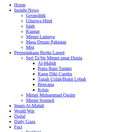
Home
Insight News
Geopolitik
Ghazwa Hind
Islah
Kiamat
Mimpi Lainnya
Masa Depan Pakistan
Misi
Perpustakaan Berita Langit
Seri Ta’bir Mimpi umat Dunia
Al-Mahdi
Putra Bani Tamim
Kang Diki Candra
Tanah Uzlah/Bukit Lebah
Bencana
Krisis
Mimpi Muhammad Qasim
Mimpi Sosmed
Imam Al-Mahdi
World War
Dajjal
Daily Gaza
Fact