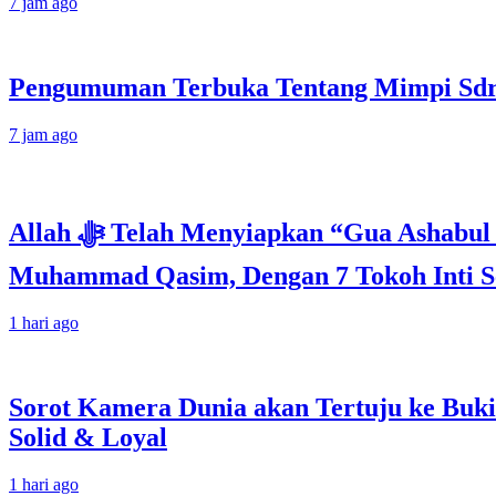
7 jam ago
Pengumuman Terbuka Tentang Mimpi Sdr J
7 jam ago
Allah ﷻ Telah Menyiapkan “Gua Ashabul Kahfi” Akhir Zaman Bagi Para Helper Muhammad Qasim, Kuncinya di Tangan
Muhammad Qasim, Dengan 7 Tokoh Inti Se
1 hari ago
Sorot Kamera Dunia akan Tertuju ke Buki
Solid & Loyal
1 hari ago