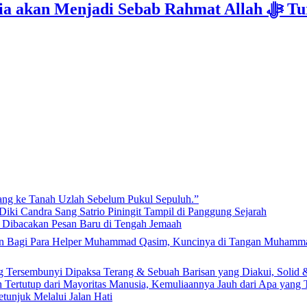
Isyarat Kebangkitan : Indonesia & Malaysi
lang ke Tanah Uzlah Sebelum Pukul Sepuluh.”
iki Candra Sang Satrio Piningit Tampil di Panggung Sejarah
n Dibacakan Pesan Baru di Tengah Jemaah
ng Tersembunyi Dipaksa Terang & Sebuah Barisan yang Diakui, Solid 
Tertutup dari Mayoritas Manusia, Kemuliaannya Jauh dari Apa yang
etunjuk Melalui Jalan Hati