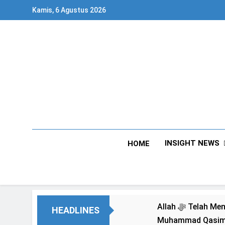
Skip
Kamis, 6 Agustus 2026
to
content
INSIGHT NEWS
HOME
Allah ﷻ Telah Menyiapkan “Gua Ashabul Kahfi” Akhir Zaman Bagi Para Helper Muhammad Qasim, Kuncinya di Tangan
HEADLINES
Muhammad Qasim, D