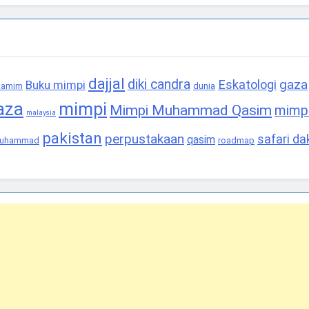
dajjal
diki candra
gaza
Eskatologi
Buku mimpi
dunia
 tamim
aza
mimpi
Mimpi Muhammad Qasim
mimp
malaysia
pakistan
perpustakaan
safari d
qasim
muhammad
roadmap