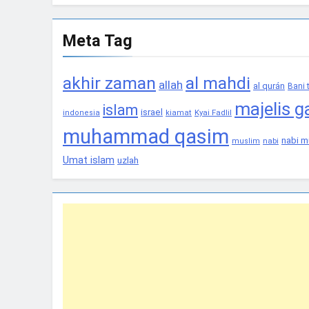
Meta Tag
akhir zaman
al mahdi
allah
al qurán
Bani
majelis g
islam
israel
Kyai Fadlil
indonesia
kiamat
muhammad qasim
nabi 
nabi
muslim
Umat islam
uzlah