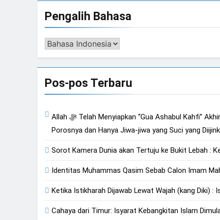
4 Hari Ago
Pengalih Bahasa
Isyarat Bahwa Al
4 Hari Ago
Pengalih
Bahasa
Pos-pos Terbaru
Allah ﷻ Telah Menyiapkan “Gua Ashabul Kahfi” Akhir Zaman Bagi Para Helper Muhammad Qasim, Kuncinya di Tangan Muhammad Qasim, Dengan 7 Tokoh Inti Sebagai
Porosnya dan Hanya Jiwa-jiwa yang Suci yang Diiji
Sorot Kamera Dunia akan Tertuju ke Bukit Lebah : K
Identitas Muhammas Qasim Sebab Calon Imam Mahdi
Ketika Istikharah Dijawab Lewat Wajah (kang Diki) : I
Cahaya dari Timur: Isyarat Kebangkitan Islam Dimula