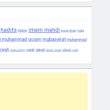
hadits
imam mahdi
helper
imran khan
india
i muhammad qosim
mubasyirat
muhammad
akwah
syirik
takwil
ulama
tanah uzlah
silaturahmi
umat