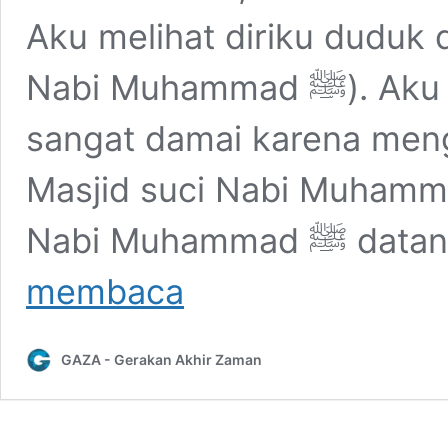
Aku melihat diriku duduk 
Nabi Muhammad ﷺ). Aku merasakan perasaan yang
sangat damai karena men
Masjid suci Nabi Muhammad ﷺ. Kemudian aku m
Nabi Muham
Kabar
membaca
Gembira
Bagi
Mereka
GAZA - Gerakan Akhir Zaman
Yang
Mendukung
Muhammad
Qasim
dalam